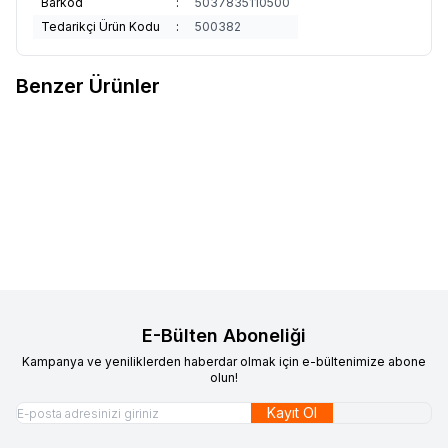
Barkod
:
5037835110500
Tedarikçi Ürün Kodu
:
500382
Benzer Ürünler
Motorex
Motorex Dot 4 Hidrolik
Motorex
Motorex Bisiklet Hızlı
Favorilere Ekle
Favorilere Ekle
Fren Yağı 1000ml
Temizleyici Spreyi 500ml
1.400,00
TL
1.550,00
TL
Sepete Ekle
Sepete Ekle
E-Bülten Aboneliği
Kampanya ve yeniliklerden haberdar olmak için e-bültenimize abone
olun!
Kayıt Ol