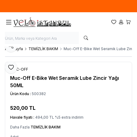
Ücretsiz kargo fırsatı -
900 TL
üzeri siparişlerde
Favorilerim
Hesabım
Sepet
Paylaş
Ana Sayfa
TEMİZLİK BAKIM
Muc-Off E-Bike Wet Seramik Lube Zincir
Favoriye Ekle
MUC-OFF
Muc-Off E-Bike Wet Seramik Lube Zincir Yağı
50ML
Ürün Kodu :
500382
520,00
TL
SEPETE EKLE
Havale fiyatı :
494,00
TL
%
5
extra indirim
Daha Fazla
TEMİZLİK BAKIM
Adet