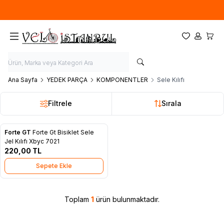
Ücretsiz kargo fırsatı -
900 TL
üzeri siparişlerde
Favorilerim
Hesabım
Sepet
Ana Sayfa
YEDEK PARÇA
KOMPONENTLER
Sele Kılıfı
Filtrele
Sırala
Forte GT
Forte Gt Bisiklet Sele
Favorilere Ekle
Jel Kılıfı Xbyc 7021
220,00
TL
Sepete Ekle
Toplam
1
ürün bulunmaktadır.