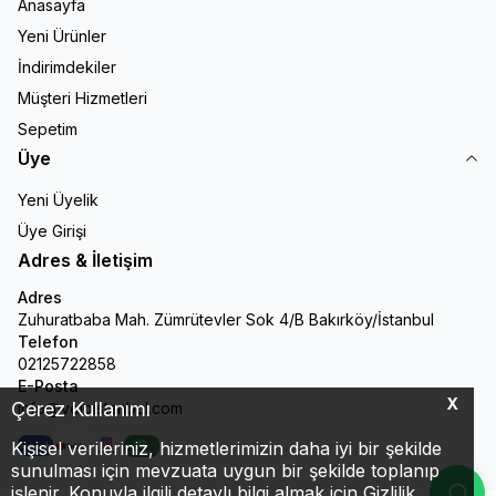
Anasayfa
Yeni Ürünler
İndirimdekiler
Müşteri Hizmetleri
Sepetim
Üye
Yeni Üyelik
Üye Girişi
Adres & İletişim
Adres
Zuhuratbaba Mah. Zümrütevler Sok 4/B Bakırköy/İstanbul
Telefon
02125722858
E-Posta
X
Çerez Kullanımı
info@veloistanbul.com
Kişisel verileriniz, hizmetlerimizin daha iyi bir şekilde
Facebook
Youtube
Instagram
WhatsApp
sunulması için mevzuata uygun bir şekilde toplanıp
işlenir. Konuyla ilgili detaylı bilgi almak için Gizlilik