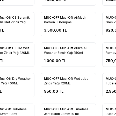
uc-Off C3 Seramik
MUC-OFF
Muc-Off AirMach
MUC-
re Ekle
Favorilere Ekle
Favo
isiklet Zincir Yağı
Karbon El Pompası
Gres P
Bileşiğ
TL
3.500,00
TL
920,
uc-Off E-Bike Wet
MUC-OFF
Muc-Off eBike All
MUC-
re Ekle
Favorilere Ekle
Favo
e Zincir Yağı 120ML
Weather Zincir Yağı 250ml
Remove
200ml
TL
1.000,00
TL
750,
c-Off Dry Weather
MUC-OFF
Muc-Off Wet Lube
MUC-
re Ekle
Favorilere Ekle
Favo
r Yağı 400ML
Zincir Yağlı 120ML
Tubele
L
950,00
TL
2.95
uc-Off Tubeless
MUC-OFF
Muc-Off Tubeless
MUC-
re Ekle
Favorilere Ekle
Favo
 30mm 10 mt
Jant Bandı 28mm 10 mt
Lube Z