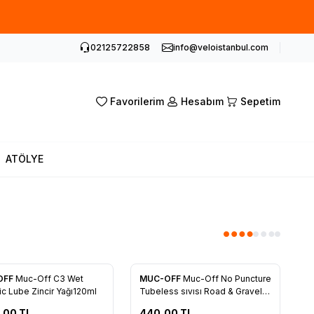
02125722858
info@veloistanbul.com
Favorilerim
Hesabım
Sepetim
ATÖLYE
OFF
Muc-Off C3 Wet
MUC-OFF
Muc-Off No Puncture
rilere Ekle
Favorilere Ekle
c Lube Zincir Yağı120ml
Tubeless sıvısı Road & Gravel
80ml
,00
TL
440,00
TL