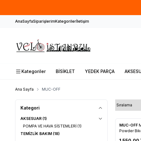
AnaSayfa
Siparişlerim
Kategoriler
İletişim
Kategoriler
BİSİKLET
YEDEK PARÇA
AKSES
Ana Sayfa
MUC-OFF
Kategori
AKSESUAR
(1)
MUC-OFF
M
POMPA VE HAVA SİSTEMLERİ
(1)
Favorile
Powder Bike
TEMİZLİK BAKIM
(18)
1.550,00