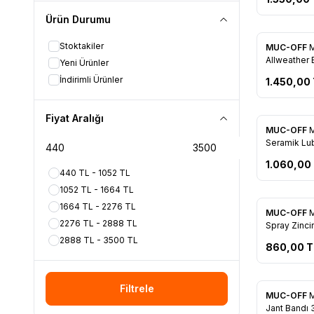
Ürün Durumu
Stoktakiler
MUC-OFF
M
Favorile
Allweather B
Yeni Ürünler
120 ml
İndirimli Ürünler
1.450,00
Fiyat Aralığı
MUC-OFF
M
Favorile
Seramik Lub
1.060,00
440 TL - 1052 TL
1052 TL - 1664 TL
1664 TL - 2276 TL
MUC-OFF
Mu
Favorile
2276 TL - 2888 TL
Spray Zinci
2888 TL - 3500 TL
860,00
T
Filtrele
MUC-OFF
M
Favorile
Jant Bandı