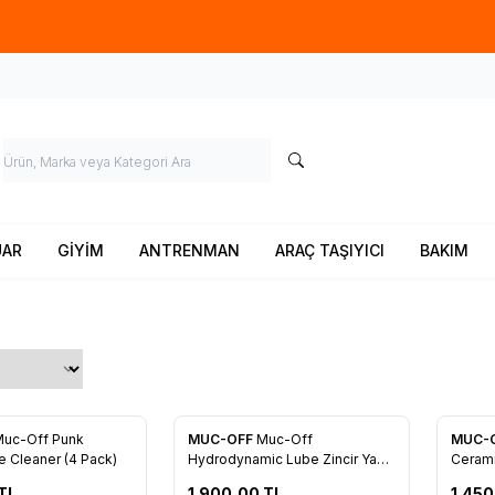
Ücretsiz kargo fırsatı -
900 TL
üzeri siparişlerde
UAR
GİYİM
ANTRENMAN
ARAÇ TAŞIYICI
BAKIM
uc-Off Punk
MUC-OFF
Muc-Off
MUC-
re Ekle
Favorilere Ekle
Favo
 Cleaner (4 Pack)
Hydrodynamic Lube Zincir Yağı
Cerami
50ml
TL
1.900,00
TL
1.450