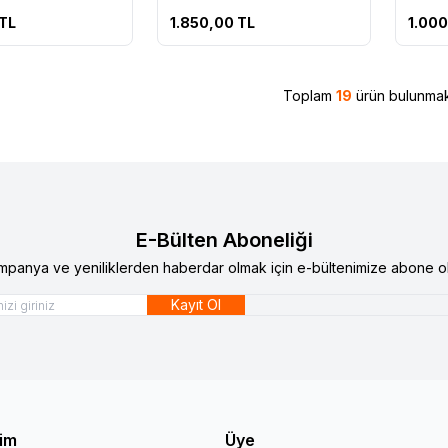
TL
1.850,00
TL
1.00
Toplam
19
ürün bulunmak
E-Bülten Aboneliği
mpanya ve yeniliklerden haberdar olmak için e-bültenimize abone ol
Kayıt Ol
şim
Üye