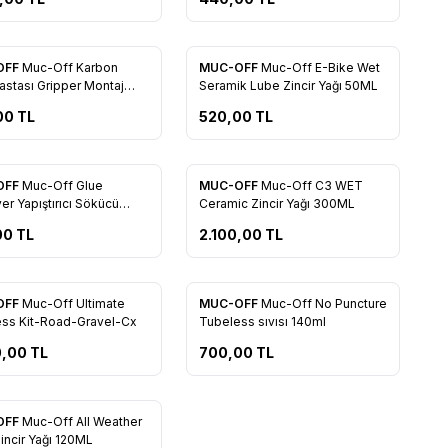
OFF
Muc-Off Karbon
MUC-OFF
Muc-Off E-Bike Wet
rilere Ekle
Favorilere Ekle
astası Gripper Montaj
Seramik Lube Zincir Yağı 50ML
i 75gr
00
TL
520,00
TL
OFF
Muc-Off Glue
MUC-OFF
Muc-Off C3 WET
rilere Ekle
Favorilere Ekle
r Yapıştırıcı Sökücü
Ceramic Zincir Yağı 300ML
00
TL
2.100,00
TL
OFF
Muc-Off Ultimate
MUC-OFF
Muc-Off No Puncture
rilere Ekle
Favorilere Ekle
ss Kit-Road-Gravel-Cx
Tubeless sıvısı 140ml
0,00
TL
700,00
TL
OFF
Muc-Off All Weather
rilere Ekle
incir Yağı 120ML