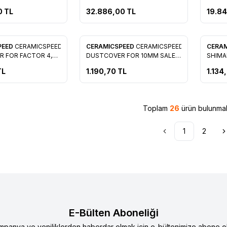
2021+ HUB KIT
0
TL
32.886,00
TL
19.8
PEED
CERAMICSPEED
CERAMICSPEED
CERAMICSPEED
CERA
re Ekle
Favorilere Ekle
Favo
 FOR FACTOR 4,5
DUSTCOVER FOR 10MM SALE
SHIMA
PRICE
TL
1.190,70
TL
1.134
Toplam
26
ürün bulunmak
1
2
E-Bülten Aboneliği
mpanya ve yeniliklerden haberdar olmak için e-bültenimize abone ol