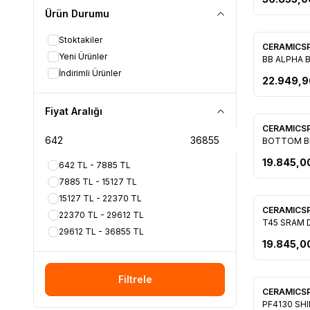
Ürün Durumu
Stoktakiler
CERAMICS
Favorile
Yeni Ürünler
BB ALPHA 
İndirimli Ürünler
22.949,9
Fiyat Aralığı
CERAMICS
Favorile
BOTTOM B
GXP
19.845,0
642 TL - 7885 TL
7885 TL - 15127 TL
15127 TL - 22370 TL
CERAMICS
22370 TL - 29612 TL
Favorile
T45 SRAM 
29612 TL - 36855 TL
19.845,0
Filtrele
CERAMICS
Favorile
PF4130 SH