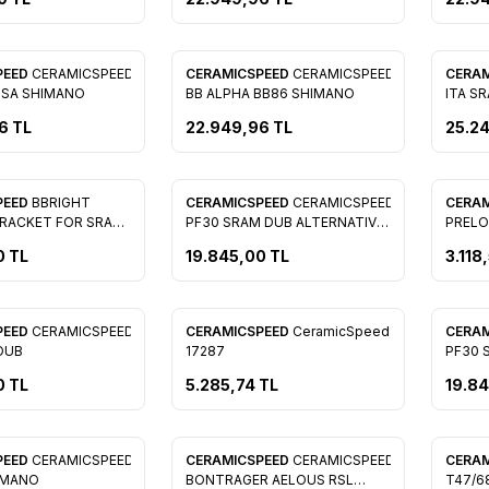
PEED
CERAMICSPEED
CERAMICSPEED
CERAMICSPEED
CERA
re Ekle
Favorilere Ekle
Favo
BSA SHIMANO
BB ALPHA BB86 SHIMANO
ITA S
6
TL
22.949,96
TL
25.2
PEED
BBRIGHT
CERAMICSPEED
CERAMICSPEED
CERA
re Ekle
Favorilere Ekle
Favo
RACKET FOR SRAM
PF30 SRAM DUB ALTERNATIVE
PRELO
BLK
0
TL
19.845,00
TL
3.118
PEED
CERAMICSPEED
CERAMICSPEED
CeramicSpeed
CERA
re Ekle
Favorilere Ekle
Favo
DUB
17287
PF30 
0
TL
5.285,74
TL
19.8
PEED
CERAMICSPEED
CERAMICSPEED
CERAMICSPEED
CERA
re Ekle
Favorilere Ekle
Favo
IMANO
BONTRAGER AELOUS RSL
T47/6