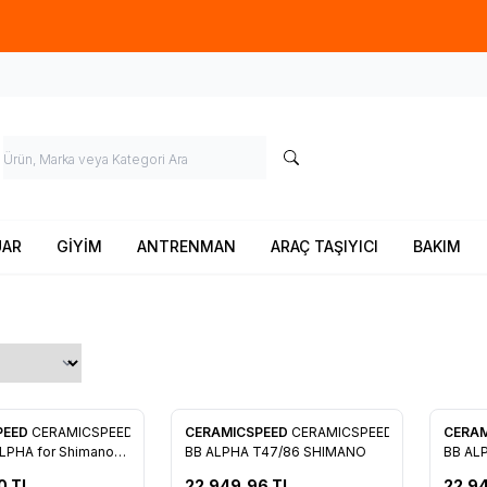
Ücretsiz kargo fırsatı -
900 TL
üzeri siparişlerde
UAR
GİYİM
ANTRENMAN
ARAÇ TAŞIYICI
BAKIM
PEED
CERAMICSPEED
CERAMICSPEED
CERAMICSPEED
CERA
re Ekle
Favorilere Ekle
Favo
LPHA for Shimano
BB ALPHA T47/86 SHIMANO
BB AL
 TEAM LOGO
0
TL
22.949,96
TL
22.9