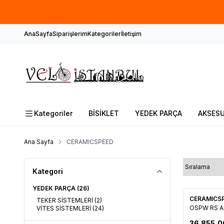
AnaSayfa
Siparişlerim
Kategoriler
İletişim
Kategoriler
BİSİKLET
YEDEK PARÇA
AKSES
Ana Sayfa
CERAMICSPEED
Kategori
YEDEK PARÇA
(26)
CERAMICS
TEKER SİSTEMLERİ
(2)
Favorile
OSPW RS A
VİTES SİSTEMLERİ
(24)
9250/8150
36.855,0