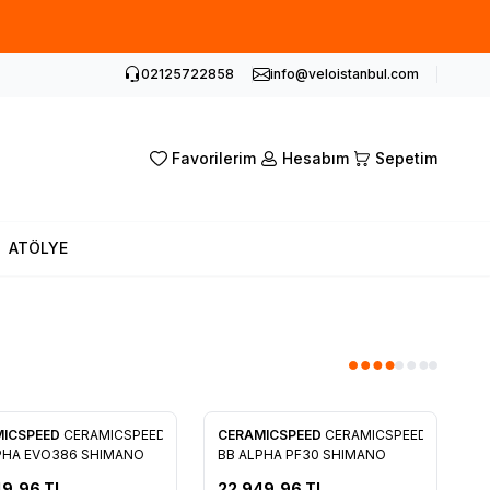
02125722858
info@veloistanbul.com
Favorilerim
Hesabım
Sepetim
ATÖLYE
MICSPEED
CERAMICSPEED
CERAMICSPEED
CERAMICSPEED
rilere Ekle
Favorilere Ekle
PHA EVO386 SHIMANO
BB ALPHA PF30 SHIMANO
49,96
TL
22.949,96
TL