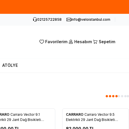
02125722858
info@veloistanbul.com
Favorilerim
Hesabım
Sepetim
ATÖLYE
RARO
Carraro Vector 9.1
CARRARO
Carraro Vector 9.5
orilere Ekle
Favorilere Ekle
rikli 29 Jant Dağ Bisikleti
Elektrikli 29 Jant Dağ Bisikleti
m
40cm
200,00
TL
82.000,00
TL