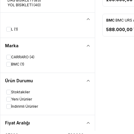
DAĞ BİSİKLETİ
(83)
YOL BİSİKLETİ
(40)
BMC
BMC URS 
Favorilere 
L
(1)
588.000,00
Marka
CARRARO
(4)
BMC
(1)
Ürün Durumu
Stoktakiler
Yeni Ürünler
İndirimli Ürünler
Fiyat Aralığı