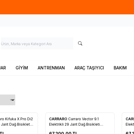
Ücretsiz kargo fırsatı -
900 TL
üzeri siparişlerde
UAR
GİYİM
ANTRENMAN
ARAÇ TAŞIYICI
BAKIM
ro Kifuka X Pro Di2
CARRARO
Carraro Vector 9.1
CAR
Ekle
Favorilere Ekle
Fav
9 Jant Dağ Bisikleti
Elektrikli 29 Jant Dağ Bisikleti
Elekt
44cm
40c
TL
67.200,00
TL
67.