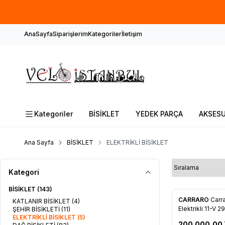
AnaSayfa
Siparişlerim
Kategoriler
İletişim
Kategoriler
BİSİKLET
YEDEK PARÇA
AKSES
Ana Sayfa
BİSİKLET
ELEKTRİKLİ BİSİKLET
Kategori
BİSİKLET
(143)
CARRARO
Carra
KATLANIR BİSİKLET
(4)
Favorilere 
Elektrikli 11-V 2
ŞEHİR BİSİKLETİ
(11)
ELEKTRİKLİ BİSİKLET
(5)
43cm
200.000,00