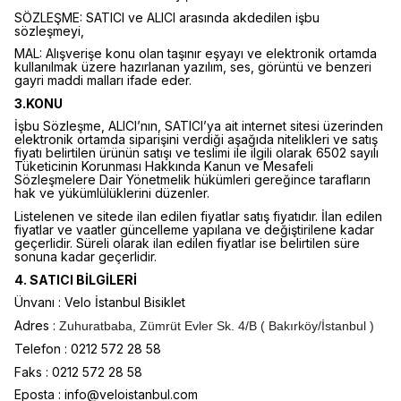
SÖZLEŞME: SATICI ve ALICI arasında akdedilen işbu
sözleşmeyi,
MAL: Alışverişe konu olan taşınır eşyayı ve elektronik ortamda
kullanılmak üzere hazırlanan yazılım, ses, görüntü ve benzeri
gayri maddi malları ifade eder.
3.KONU
İşbu Sözleşme, ALICI’nın, SATICI’ya ait internet sitesi üzerinden
elektronik ortamda siparişini verdiği aşağıda nitelikleri ve satış
fiyatı belirtilen ürünün satışı ve teslimi ile ilgili olarak 6502 sayılı
Tüketicinin Korunması Hakkında Kanun ve Mesafeli
Sözleşmelere Dair Yönetmelik hükümleri gereğince tarafların
hak ve yükümlülüklerini düzenler.
Listelenen ve sitede ilan edilen fiyatlar satış fiyatıdır. İlan edilen
fiyatlar ve vaatler güncelleme yapılana ve değiştirilene kadar
geçerlidir. Süreli olarak ilan edilen fiyatlar ise belirtilen süre
sonuna kadar geçerlidir.
4. SATICI BİLGİLERİ
Ünvanı : Velo İstanbul Bisiklet
Adres :
Zuhuratbaba, Zümrüt Evler Sk. 4/B ( Bakırköy/İstanbul )
Telefon : 0212 572 28 58
Faks : 0212 572 28 58
Eposta : info@veloistanbul.com