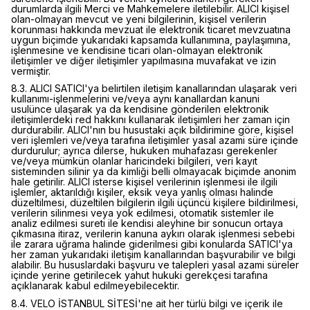
durumlarda ilgili Merci ve Mahkemelere iletilebilir. ALICI kişisel
olan-olmayan mevcut ve yeni bilgilerinin, kişisel verilerin
korunması hakkında mevzuat ile elektronik ticaret mevzuatına
uygun biçimde yukarıdaki kapsamda kullanımına, paylaşımına,
işlenmesine ve kendisine ticari olan-olmayan elektronik
iletişimler ve diğer iletişimler yapılmasına muvafakat ve izin
vermiştir.
8.3. ALICI SATICI'ya belirtilen iletişim kanallarından ulaşarak veri
kullanımı-işlenmelerini ve/veya aynı kanallardan kanuni
usulünce ulaşarak ya da kendisine gönderilen elektronik
iletişimlerdeki red hakkını kullanarak iletişimleri her zaman için
durdurabilir. ALICI'nın bu husustaki açık bildirimine göre, kişisel
veri işlemleri ve/veya tarafına iletişimler yasal azami süre içinde
durdurulur; ayrıca dilerse, hukuken muhafazası gerekenler
ve/veya mümkün olanlar haricindeki bilgileri, veri kayıt
sisteminden silinir ya da kimliği belli olmayacak biçimde anonim
hale getirilir. ALICI isterse kişisel verilerinin işlenmesi ile ilgili
işlemler, aktarıldığı kişiler, eksik veya yanlış olması halinde
düzeltilmesi, düzeltilen bilgilerin ilgili üçüncü kişilere bildirilmesi,
verilerin silinmesi veya yok edilmesi, otomatik sistemler ile
analiz edilmesi sureti ile kendisi aleyhine bir sonucun ortaya
çıkmasına itiraz, verilerin kanuna aykırı olarak işlenmesi sebebi
ile zarara uğrama halinde giderilmesi gibi konularda SATICI'ya
her zaman yukarıdaki iletişim kanallarından başvurabilir ve bilgi
alabilir. Bu hususlardaki başvuru ve talepleri yasal azami süreler
içinde yerine getirilecek yahut hukuki gerekçesi tarafına
açıklanarak kabul edilmeyebilecektir.
8.4. VELO İSTANBUL SİTESİ'ne ait her türlü bilgi ve içerik ile