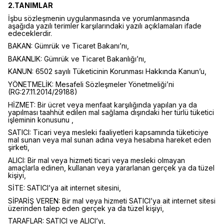
2.TANIMLAR
İşbu sözleşmenin uygulanmasında ve yorumlanmasında
aşağıda yazılı terimler karşılarındaki yazılı açıklamaları ifade
edeceklerdir.
BAKAN: Gümrük ve Ticaret Bakanı’nı,
BAKANLIK: Gümrük ve Ticaret Bakanlığı’nı,
KANUN: 6502 sayılı Tüketicinin Korunması Hakkında Kanun’u,
YÖNETMELİK: Mesafeli Sözleşmeler Yönetmeliği’ni
(RG:27.11.2014/29188)
HİZMET: Bir ücret veya menfaat karşılığında yapılan ya da
yapılması taahhüt edilen mal sağlama dışındaki her türlü tüketici
işleminin konusunu ,
SATICI: Ticari veya mesleki faaliyetleri kapsamında tüketiciye
mal sunan veya mal sunan adına veya hesabına hareket eden
şirketi,
ALICI: Bir mal veya hizmeti ticari veya mesleki olmayan
amaçlarla edinen, kullanan veya yararlanan gerçek ya da tüzel
kişiyi,
SİTE: SATICI’ya ait internet sitesini,
SİPARİŞ VEREN: Bir mal veya hizmeti SATICI’ya ait internet sitesi
üzerinden talep eden gerçek ya da tüzel kişiyi,
TARAFLAR: SATICI ve ALICI’yı,