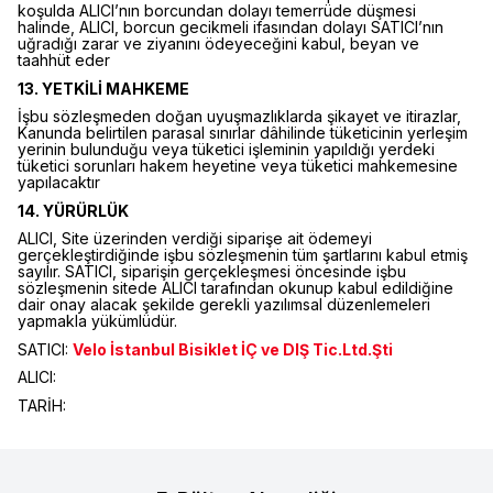
koşulda ALICI’nın borcundan dolayı temerrüde düşmesi
halinde, ALICI, borcun gecikmeli ifasından dolayı SATICI’nın
uğradığı zarar ve ziyanını ödeyeceğini kabul, beyan ve
taahhüt eder
13. YETKİLİ MAHKEME
İşbu sözleşmeden doğan uyuşmazlıklarda şikayet ve itirazlar,
Kanunda belirtilen parasal sınırlar dâhilinde tüketicinin yerleşim
yerinin bulunduğu veya tüketici işleminin yapıldığı yerdeki
tüketici sorunları hakem heyetine veya tüketici mahkemesine
yapılacaktır
14. YÜRÜRLÜK
ALICI, Site üzerinden verdiği siparişe ait ödemeyi
gerçekleştirdiğinde işbu sözleşmenin tüm şartlarını kabul etmiş
sayılır. SATICI, siparişin gerçekleşmesi öncesinde işbu
sözleşmenin sitede ALICI tarafından okunup kabul edildiğine
dair onay alacak şekilde gerekli yazılımsal düzenlemeleri
yapmakla yükümlüdür.
SATICI:
Velo İstanbul Bisiklet İÇ ve DIŞ Tic.Ltd.Şti
ALICI:
TARİH: