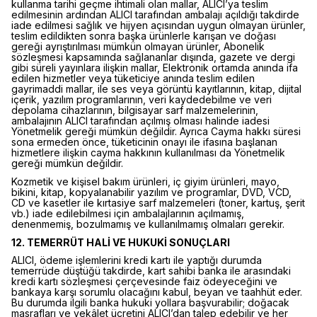
kullanma tarihi geçme ihtimali olan mallar, ALICI’ya teslim
edilmesinin ardından ALICI tarafından ambalajı açıldığı takdirde
iade edilmesi sağlık ve hijyen açısından uygun olmayan ürünler,
teslim edildikten sonra başka ürünlerle karışan ve doğası
gereği ayrıştırılması mümkün olmayan ürünler, Abonelik
sözleşmesi kapsamında sağlananlar dışında, gazete ve dergi
gibi süreli yayınlara ilişkin mallar, Elektronik ortamda anında ifa
edilen hizmetler veya tüketiciye anında teslim edilen
gayrimaddi mallar, ile ses veya görüntü kayıtlarının, kitap, dijital
içerik, yazılım programlarının, veri kaydedebilme ve veri
depolama cihazlarının, bilgisayar sarf malzemelerinin,
ambalajının ALICI tarafından açılmış olması halinde iadesi
Yönetmelik gereği mümkün değildir. Ayrıca Cayma hakkı süresi
sona ermeden önce, tüketicinin onayı ile ifasına başlanan
hizmetlere ilişkin cayma hakkının kullanılması da Yönetmelik
gereği mümkün değildir.
Kozmetik ve kişisel bakım ürünleri, iç giyim ürünleri, mayo,
bikini, kitap, kopyalanabilir yazılım ve programlar, DVD, VCD,
CD ve kasetler ile kırtasiye sarf malzemeleri (toner, kartuş, şerit
vb.) iade edilebilmesi için ambalajlarının açılmamış,
denenmemiş, bozulmamış ve kullanılmamış olmaları gerekir.
12. TEMERRÜT HALİ VE HUKUKİ SONUÇLARI
ALICI, ödeme işlemlerini kredi kartı ile yaptığı durumda
temerrüde düştüğü takdirde, kart sahibi banka ile arasındaki
kredi kartı sözleşmesi çerçevesinde faiz ödeyeceğini ve
bankaya karşı sorumlu olacağını kabul, beyan ve taahhüt eder.
Bu durumda ilgili banka hukuki yollara başvurabilir; doğacak
masrafları ve vekâlet ücretini ALICI’dan talep edebilir ve her