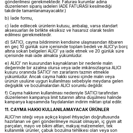
gönderilmesi gerekmektedir. Faturası kurumlar adına
düzenlenen sipariş iadeleri İADE FATURASI kesilmediği
takdirde tamamlanamayacaktır.)
b) İade formu,
c) İade edilecek ürünlerin kutusu, ambalajı, varsa standart
aksesuarları ile birlikte eksiksiz ve hasarsız olarak teslim
edilmesi gerekmektedir.
d) SATICI, cayma bildiriminin kendisine ulaşmasından itibaren
en geç 10 günlük süre içerisinde toplam bedeli ve ALICI’yı borç
altına sokan belgeleri ALICI’ ya iade etmek ve 20 günlük süre
içerisinde malı iade almakla yükümlüdür.
e) ALICI’ nın kusurundan kaynaklanan bir nedenle malın
değerinde bir azalma olursa veya iade imkânsızlaşırsa ALICI
kusuru oranında SATICI’ nın zararlarını tazmin etmekle
yükümlüdür. Ancak cayma hakkı süresi içinde malın veya
ürünün usulüne uygun kullanılması sebebiyle meydana gelen
değişiklik ve bozulmalardan ALICI sorumlu değildir.
f) Cayma hakkının kullanılması nedeniyle SATICI tarafından
düzenlenen kampanya limit tutarının altına düşülmesi halinde
kampanya kapsamında faydalanılan indirim miktarı iptal edilir.
11. CAYMA HAKKI KULLANILAMAYACAK ÜRÜNLER
ALICI’nın isteği veya açıkça kişisel ihtiyaçları doğrultusunda
hazırlanan ve geri gönderilmeye müsait olmayan, iç giyim alt
parçaları, mayo ve bikini altları, makyaj malzemeleri, tek
kullanımlık ürünler, çabuk bozulma tehlikesi olan veya son