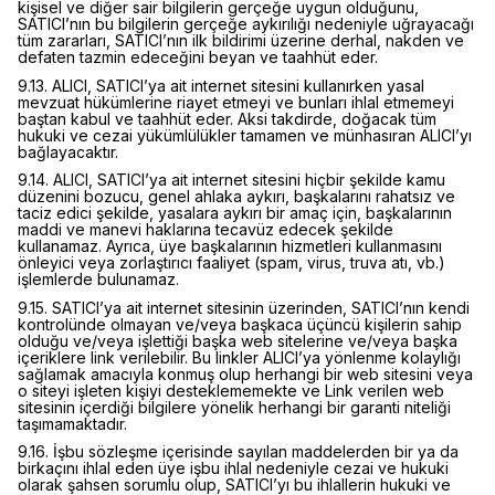
kişisel ve diğer sair bilgilerin gerçeğe uygun olduğunu,
SATICI’nın bu bilgilerin gerçeğe aykırılığı nedeniyle uğrayacağı
tüm zararları, SATICI’nın ilk bildirimi üzerine derhal, nakden ve
defaten tazmin edeceğini beyan ve taahhüt eder.
9.13. ALICI, SATICI’ya ait internet sitesini kullanırken yasal
mevzuat hükümlerine riayet etmeyi ve bunları ihlal etmemeyi
baştan kabul ve taahhüt eder. Aksi takdirde, doğacak tüm
hukuki ve cezai yükümlülükler tamamen ve münhasıran ALICI’yı
bağlayacaktır.
9.14. ALICI, SATICI’ya ait internet sitesini hiçbir şekilde kamu
düzenini bozucu, genel ahlaka aykırı, başkalarını rahatsız ve
taciz edici şekilde, yasalara aykırı bir amaç için, başkalarının
maddi ve manevi haklarına tecavüz edecek şekilde
kullanamaz. Ayrıca, üye başkalarının hizmetleri kullanmasını
önleyici veya zorlaştırıcı faaliyet (spam, virus, truva atı, vb.)
işlemlerde bulunamaz.
9.15. SATICI’ya ait internet sitesinin üzerinden, SATICI’nın kendi
kontrolünde olmayan ve/veya başkaca üçüncü kişilerin sahip
olduğu ve/veya işlettiği başka web sitelerine ve/veya başka
içeriklere link verilebilir. Bu linkler ALICI’ya yönlenme kolaylığı
sağlamak amacıyla konmuş olup herhangi bir web sitesini veya
o siteyi işleten kişiyi desteklememekte ve Link verilen web
sitesinin içerdiği bilgilere yönelik herhangi bir garanti niteliği
taşımamaktadır.
9.16. İşbu sözleşme içerisinde sayılan maddelerden bir ya da
birkaçını ihlal eden üye işbu ihlal nedeniyle cezai ve hukuki
olarak şahsen sorumlu olup, SATICI’yı bu ihlallerin hukuki ve