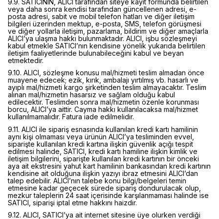
9.9. SATICININ, ALICI tarafından siteye kayıt formunda belirtilen
veya daha sonra kendisi tarafından güncellenen adresi, e-
posta adresi, sabit ve mobil telefon hatları ve diğer iletişim
bilgileri üzerinden mektup, e-posta, SMS, telefon görüşmesi
ve diğer yollarla iletişim, pazarlama, bildirim ve diğer amaçlarla
ALICI’ya ulaşma hakkı bulunmaktadır. ALICI, işbu sözleşmeyi
kabul etmekle SATICI’nın kendisine yönelik yukarıda belirtilen
iletişim faaliyetlerinde bulunabileceğini kabul ve beyan
etmektedir.
9.10. ALICI, sözleşme konusu mal/hizmeti teslim almadan önce
muayene edecek; ezik, kırık, ambalajı yırtılmış vb. hasarlı ve
ayıplı mal/hizmeti kargo şirketinden teslim almayacaktır. Teslim
alınan mal/hizmetin hasarsız ve sağlam olduğu kabul
edilecektir. Teslimden sonra mal/hizmetin özenle korunması
borcu, ALICI’ya aittir. Cayma hakkı kullanılacaksa mal/hizmet
kullanılmamalıdır. Fatura iade edilmelidir.
9.11. ALICI ile sipariş esnasında kullanılan kredi kartı hamilinin
aynı kişi olmaması veya ürünün ALICI’ya tesliminden evvel,
siparişte kullanılan kredi kartına ilişkin güvenlik açığı tespit
edilmesi halinde, SATICI, kredi kartı hamiline ilişkin kimlik ve
iletişim bilgilerini, siparişte kullanılan kredi kartının bir önceki
aya ait ekstresini yahut kart hamilinin bankasından kredi kartının
kendisine ait olduğuna ilişkin yazıyı ibraz etmesini ALICI’dan
talep edebilir. ALICI’nın talebe konu bilgi/belgeleri temin
etmesine kadar geçecek sürede sipariş dondurulacak olup,
mezkur taleplerin 24 saat içerisinde karşılanmaması halinde ise
SATICI, siparişi iptal etme hakkını haizdir.
9.12. ALICI, SATICI’ya ait internet sitesine üye olurken verdiği