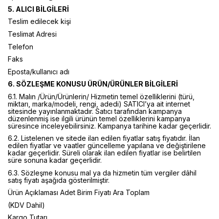
5. ALICI BİLGİLERİ
Teslim edilecek kişi
Teslimat Adresi
Telefon
Faks
Eposta/kullanıcı adı
6. SÖZLEŞME KONUSU ÜRÜN/ÜRÜNLER BİLGİLERİ
6.1. Malın /Ürün/Ürünlerin/ Hizmetin temel özelliklerini (türü,
miktarı, marka/modeli, rengi, adedi) SATICI’ya ait internet
sitesinde yayınlanmaktadır. Satıcı tarafından kampanya
düzenlenmiş ise ilgili ürünün temel özelliklerini kampanya
süresince inceleyebilirsiniz. Kampanya tarihine kadar geçerlidir.
6.2. Listelenen ve sitede ilan edilen fiyatlar satış fiyatıdır. İlan
edilen fiyatlar ve vaatler güncelleme yapılana ve değiştirilene
kadar geçerlidir. Süreli olarak ilan edilen fiyatlar ise belirtilen
süre sonuna kadar geçerlidir.
6.3. Sözleşme konusu mal ya da hizmetin tüm vergiler dâhil
satış fiyatı aşağıda gösterilmiştir.
Ürün Açıklaması Adet Birim Fiyatı Ara Toplam
(KDV Dahil)
Kargo Tutarı