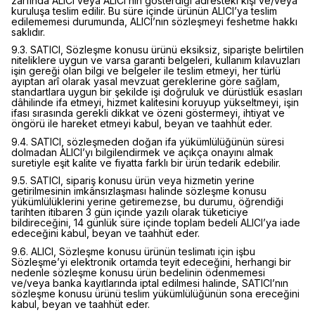
zarfında ALICI veya ALICI’nın gösterdiği adresteki kişi ve/veya
kuruluşa teslim edilir. Bu süre içinde ürünün ALICI’ya teslim
edilememesi durumunda, ALICI’nın sözleşmeyi feshetme hakkı
saklıdır.
9.3. SATICI, Sözleşme konusu ürünü eksiksiz, siparişte belirtilen
niteliklere uygun ve varsa garanti belgeleri, kullanım kılavuzları
işin gereği olan bilgi ve belgeler ile teslim etmeyi, her türlü
ayıptan arî olarak yasal mevzuat gereklerine göre sağlam,
standartlara uygun bir şekilde işi doğruluk ve dürüstlük esasları
dâhilinde ifa etmeyi, hizmet kalitesini koruyup yükseltmeyi, işin
ifası sırasında gerekli dikkat ve özeni göstermeyi, ihtiyat ve
öngörü ile hareket etmeyi kabul, beyan ve taahhüt eder.
9.4. SATICI, sözleşmeden doğan ifa yükümlülüğünün süresi
dolmadan ALICI’yı bilgilendirmek ve açıkça onayını almak
suretiyle eşit kalite ve fiyatta farklı bir ürün tedarik edebilir.
9.5. SATICI, sipariş konusu ürün veya hizmetin yerine
getirilmesinin imkânsızlaşması halinde sözleşme konusu
yükümlülüklerini yerine getiremezse, bu durumu, öğrendiği
tarihten itibaren 3 gün içinde yazılı olarak tüketiciye
bildireceğini, 14 günlük süre içinde toplam bedeli ALICI’ya iade
edeceğini kabul, beyan ve taahhüt eder.
9.6. ALICI, Sözleşme konusu ürünün teslimatı için işbu
Sözleşme’yi elektronik ortamda teyit edeceğini, herhangi bir
nedenle sözleşme konusu ürün bedelinin ödenmemesi
ve/veya banka kayıtlarında iptal edilmesi halinde, SATICI’nın
sözleşme konusu ürünü teslim yükümlülüğünün sona ereceğini
kabul, beyan ve taahhüt eder.