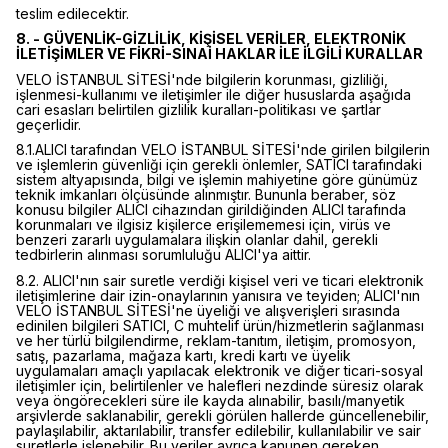
teslim edilecektir.
8. - GÜVENLİK-GİZLİLİK, KİŞİSEL VERİLER, ELEKTRONİK
İLETİŞİMLER VE FİKRİ-SINAİ HAKLAR İLE İLGİLİ KURALLAR
VELO İSTANBUL SİTESİ'nde bilgilerin korunması, gizliliği,
işlenmesi-kullanımı ve iletişimler ile diğer hususlarda aşağıda
cari esasları belirtilen gizlilik kuralları-politikası ve şartlar
geçerlidir.
8.1.ALICI tarafından VELO İSTANBUL SİTESİ'nde girilen bilgilerin
ve işlemlerin güvenliği için gerekli önlemler, SATICI tarafındaki
sistem altyapısında, bilgi ve işlemin mahiyetine göre günümüz
teknik imkanları ölçüsünde alınmıştır. Bununla beraber, söz
konusu bilgiler ALICI cihazından girildiğinden ALICI tarafında
korunmaları ve ilgisiz kişilerce erişilememesi için, virüs ve
benzeri zararlı uygulamalara ilişkin olanlar dahil, gerekli
tedbirlerin alınması sorumluluğu ALICI'ya aittir.
8.2. ALICI'nın sair suretle verdiği kişisel veri ve ticari elektronik
iletişimlerine dair izin-onaylarının yanısıra ve teyiden; ALICI'nın
VELO İSTANBUL SİTESİ'ne üyeliği ve alışverişleri sırasında
edinilen bilgileri SATICI, C muhtelif ürün/hizmetlerin sağlanması
ve her türlü bilgilendirme, reklam-tanıtım, iletişim, promosyon,
satış, pazarlama, mağaza kartı, kredi kartı ve üyelik
uygulamaları amaçlı yapılacak elektronik ve diğer ticari-sosyal
iletişimler için, belirtilenler ve halefleri nezdinde süresiz olarak
veya öngörecekleri süre ile kayda alınabilir, basılı/manyetik
arşivlerde saklanabilir, gerekli görülen hallerde güncellenebilir,
paylaşılabilir, aktarılabilir, transfer edilebilir, kullanılabilir ve sair
suretlerle işlenebilir. Bu veriler ayrıca kanunen gereken