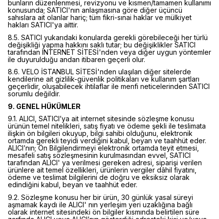
bunların düzenlenmesi, revizyonu ve kısmen/tamamen kullanımı
konusunda; SATICI'nın anlaşmasına göre diğer üçüncü
sahıslara ait olanlar hariç; tüm fikri-sınai haklar ve mülkiyet
hakları SATICI'ya aittir.
8.5. SATICI yukarıdaki konularda gerekli görebileceği her türlü
değişikliği yapma hakkını saklı tutar; bu değişiklikler SATICI
tarafından INTERNET SİTESİ'nden veya diğer uygun yöntemler
ile duyurulduğu andan itibaren geçerli olur.
8.6. VELO İSTANBUL SİTESİ'nden ulaşılan diğer sitelerde
kendilerine ait gizlilik-güvenlik politikaları ve kullanım şartları
geçerlidir, oluşabilecek ihtilaflar ile menfi neticelerinden SATICI
sorumlu değildir.
9. GENEL HÜKÜMLER
9.1. ALICI, SATICI’ya ait internet sitesinde sözleşme konusu
ürünün temel nitelikleri, satış fiyatı ve ödeme şekli ile teslimata
ilişkin ön bilgileri okuyup, bilgi sahibi olduğunu, elektronik
ortamda gerekli teyidi verdiğini kabul, beyan ve taahhüt eder.
ALICI’nın; Ön Bilgilendirmeyi elektronik ortamda teyit etmesi,
mesafeli satış sözleşmesinin kurulmasından evvel, SATICI
tarafından ALICI' ya verilmesi gereken adresi, siparişi verilen
ürünlere ait temel özellikleri, ürünlerin vergiler dâhil fiyatını,
ödeme ve teslimat bilgilerini de doğru ve eksiksiz olarak
edindiğini kabul, beyan ve taahhüt eder.
9.2. Sözleşme konusu her bir ürün, 30 günlük yasal süreyi
aşmamak kaydı ile ALICI' nın yerleşim yeri uzaklığına bağlı
olarak internet sitesindeki ön bilgiler kısmında belirtilen süre