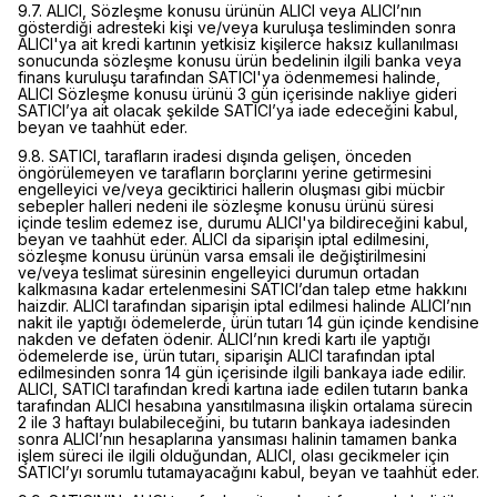
9.7. ALICI, Sözleşme konusu ürünün ALICI veya ALICI’nın
gösterdiği adresteki kişi ve/veya kuruluşa tesliminden sonra
ALICI'ya ait kredi kartının yetkisiz kişilerce haksız kullanılması
sonucunda sözleşme konusu ürün bedelinin ilgili banka veya
finans kuruluşu tarafından SATICI'ya ödenmemesi halinde,
ALICI Sözleşme konusu ürünü 3 gün içerisinde nakliye gideri
SATICI’ya ait olacak şekilde SATICI’ya iade edeceğini kabul,
beyan ve taahhüt eder.
9.8. SATICI, tarafların iradesi dışında gelişen, önceden
öngörülemeyen ve tarafların borçlarını yerine getirmesini
engelleyici ve/veya geciktirici hallerin oluşması gibi mücbir
sebepler halleri nedeni ile sözleşme konusu ürünü süresi
içinde teslim edemez ise, durumu ALICI'ya bildireceğini kabul,
beyan ve taahhüt eder. ALICI da siparişin iptal edilmesini,
sözleşme konusu ürünün varsa emsali ile değiştirilmesini
ve/veya teslimat süresinin engelleyici durumun ortadan
kalkmasına kadar ertelenmesini SATICI’dan talep etme hakkını
haizdir. ALICI tarafından siparişin iptal edilmesi halinde ALICI’nın
nakit ile yaptığı ödemelerde, ürün tutarı 14 gün içinde kendisine
nakden ve defaten ödenir. ALICI’nın kredi kartı ile yaptığı
ödemelerde ise, ürün tutarı, siparişin ALICI tarafından iptal
edilmesinden sonra 14 gün içerisinde ilgili bankaya iade edilir.
ALICI, SATICI tarafından kredi kartına iade edilen tutarın banka
tarafından ALICI hesabına yansıtılmasına ilişkin ortalama sürecin
2 ile 3 haftayı bulabileceğini, bu tutarın bankaya iadesinden
sonra ALICI’nın hesaplarına yansıması halinin tamamen banka
işlem süreci ile ilgili olduğundan, ALICI, olası gecikmeler için
SATICI’yı sorumlu tutamayacağını kabul, beyan ve taahhüt eder.