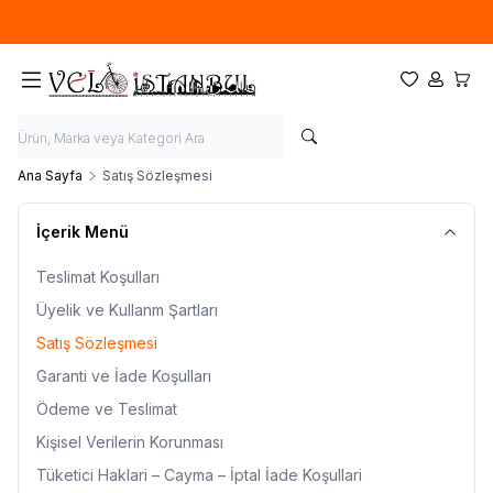
Ücretsiz kargo fırsatı -
900 TL
üzeri siparişlerde
Favorilerim
Hesabım
Sepet
Ana Sayfa
Satış Sözleşmesi
İçerik Menü
Teslimat Koşulları
Üyelik ve Kullanm Şartları
Satış Sözleşmesi
Garanti ve İade Koşulları
Ödeme ve Teslimat
Kişisel Verilerin Korunması
Tüketici Haklari – Cayma – İptal İade Koşullari