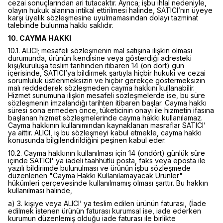
cezai sonuçlarından ari tutacaktır. Ayrıca; işbu ihlal nedeniyle,
olayın hukuk alanına intikal ettirilmesi halinde, SATICI’nın üyeye
karşı üyelik sözleşmesine uyulmamasından dolayı tazminat
talebinde bulunma hakkı saklıdır.
10. CAYMA HAKKI
10.1. ALICI; mesafeli sözleşmenin mal satışına ilişkin olması
durumunda, ürünün kendisine veya gösterdiği adresteki
kişi/kuruluşa teslim tarihinden itibaren 14 (on dört) gün
içerisinde, SATICI’ya bildirmek şartıyla hiçbir hukuki ve cezai
sorumluluk üstlenmeksizin ve hiçbir gerekçe göstermeksizin
malı reddederek sözleşmeden cayma hakkını kullanabilir.
Hizmet sunumuna ilişkin mesafeli sözleşmelerde ise, bu süre
sözleşmenin imzalandığı tarihten itibaren başlar. Cayma hakkı
süresi sona ermeden önce, tüketicinin onayı ile hizmetin ifasına
başlanan hizmet sözleşmelerinde cayma hakkı kullanılamaz.
Cayma hakkının kullanımından kaynaklanan masraflar SATICI’
ya aittir. ALICI, iş bu sözleşmeyi kabul etmekle, cayma hakkı
konusunda bilgilendirildiğini peşinen kabul eder.
10.2. Cayma hakkının kullanılması için 14 (ondört) günlük süre
içinde SATICI' ya iadeli taahhütlü posta, faks veya eposta ile
yazılı bildirimde bulunulması ve ürünün işbu sözleşmede
düzenlenen "Cayma Hakkı Kullanılamayacak Ürünler"
hükümleri çerçevesinde kullanılmamış olması şarttır. Bu hakkın
kullanılması halinde,
a) 3. kişiye veya ALICI’ ya teslim edilen ürünün faturası, (İade
edilmek istenen ürünün faturası kurumsal ise, iade ederken
kurumun düzenlemiş olduğu iade faturası ile birlikte