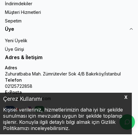
İndirimdekiler
Müşteri Hizmetleri
Sepetim
Üye
Yeni Üyelik
Üye Girişi
Adres & İletişim
Adres
Zuhuratbaba Mah. Zümrütevler Sok 4/B Bakırköy/İstanbul
Telefon
02125722858
E-Posta
X
Çerez Kullanımı
info@veloistanbul.com
Kişisel verileriniz, hizmetlerimizin daha iyi bir şekilde
Facebook
Youtube
Instagram
WhatsApp
sunulması için mevzuata uygun bir şekilde toplanıp
işlenir. Konuyla ilgili detaylı bilgi almak için Gizlilik
Politikamızı inceleyebilirsiniz.