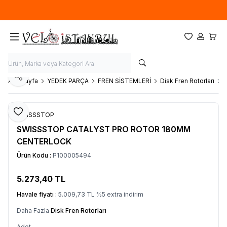
Ücretsiz kargo fırsatı -
900 TL
üzeri siparişlerde
Favorilerim
Hesabım
Sepet
Paylaş
Ana Sayfa
YEDEK PARÇA
FREN SİSTEMLERİ
Disk Fren Rotorları
Favoriye Ekle
SWISSSTOP
SWISSSTOP CATALYST PRO ROTOR 180MM
CENTERLOCK
Ürün Kodu :
P100005494
5.273,40
TL
SEPETE EKLE
Havale fiyatı :
5.009,73
TL
%
5
extra indirim
Daha Fazla
Disk Fren Rotorları
Adet