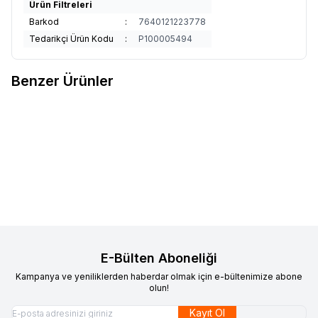
Ürün Filtreleri
Barkod
:
7640121223778
Tedarikçi Ürün Kodu
:
P100005494
Benzer Ürünler
SHIMANO
Shimano Ultegra RT-
SHIMANO
Shimano SM-RT70
Favorilere Ekle
Favorilere Ekle
CL700 IceTech Center Lock
IceTech Center Lock Rotor
Rotor 140mm (internal )
2.700,00
TL
160mm(105/GRX/SLX)
2.100,00
TL
Sepete Ekle
Sepete Ekle
E-Bülten Aboneliği
Kampanya ve yeniliklerden haberdar olmak için e-bültenimize abone
olun!
Kayıt Ol