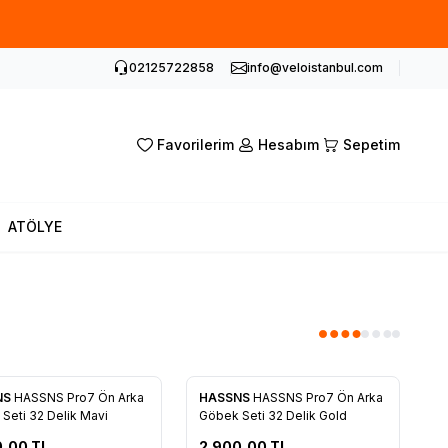
02125722858
info@veloistanbul.com
Favorilerim
Hesabım
Sepetim
ATÖLYE
NS
HASSNS Pro7 Ön Arka
HASSNS
HASSNS Pro7 Ön Arka
rilere Ekle
Favorilere Ekle
Seti 32 Delik Mavi
Göbek Seti 32 Delik Gold
0,00
TL
2.900,00
TL