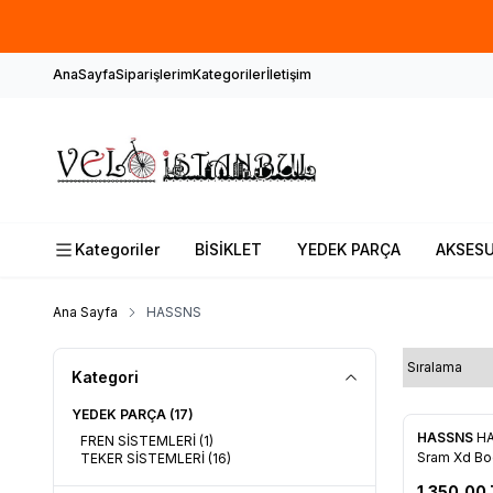
AnaSayfa
Siparişlerim
Kategoriler
İletişim
Kategoriler
BİSİKLET
YEDEK PARÇA
AKSES
Ana Sayfa
HASSNS
Kategori
YEDEK PARÇA
(17)
HASSNS
HA
FREN SİSTEMLERİ
(1)
Favorile
Sram Xd B
TEKER SİSTEMLERİ
(16)
1.350,00