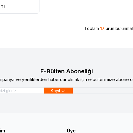
TL
Toplam
17
ürün bulunmak
E-Bülten Aboneliği
mpanya ve yeniliklerden haberdar olmak için e-bültenimize abone ol
Kayıt Ol
şim
Üye