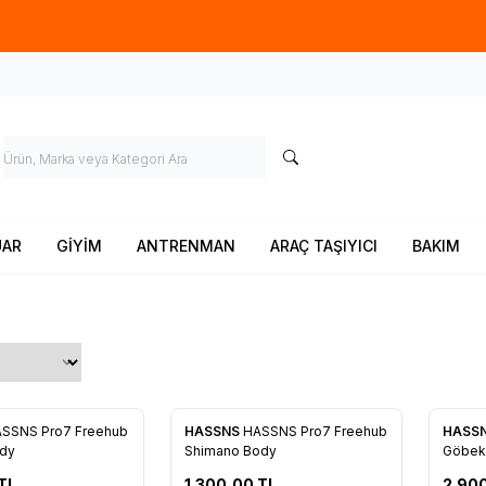
Ücretsiz kargo fırsatı -
900 TL
üzeri siparişlerde
UAR
GİYİM
ANTRENMAN
ARAÇ TAŞIYICI
BAKIM
SSNS Pro7 Freehub
HASSNS
HASSNS Pro7 Freehub
HASS
re Ekle
Favorilere Ekle
Favo
ody
Shimano Body
Göbek 
TL
1.300,00
TL
2.90