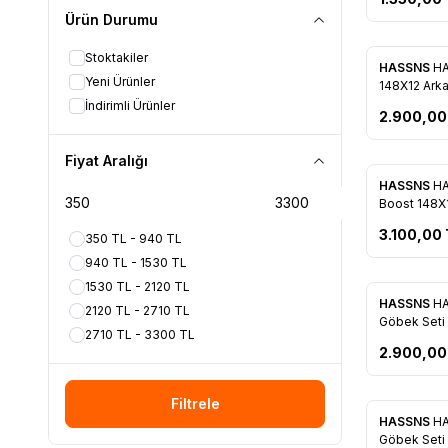
Ürün Durumu
Stoktakiler
HASSNS
HA
Favorile
Yeni Ürünler
148X12 Ark
Siyah
İndirimli Ürünler
2.900,00
Fiyat Aralığı
HASSNS
HA
Favorile
Boost 148X
Delik Siyah
3.100,00
350 TL - 940 TL
940 TL - 1530 TL
1530 TL - 2120 TL
HASSNS
HA
2120 TL - 2710 TL
Favorile
Göbek Seti 
2710 TL - 3300 TL
2.900,00
Filtrele
HASSNS
HA
Favorile
Göbek Seti 