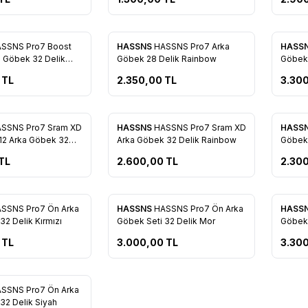
SSNS Pro7 Boost
HASSNS
HASSNS Pro7 Arka
HASS
re Ekle
Favorilere Ekle
Favo
a Göbek 32 Delik
Göbek 28 Delik Rainbow
Göbek 
TL
2.350,00
TL
3.30
SSNS Pro7 Sram XD
HASSNS
HASSNS Pro7 Sram XD
HASS
re Ekle
Favorilere Ekle
Favo
12 Arka Göbek 32
Arka Göbek 32 Delik Rainbow
Göbek 
TL
2.600,00
TL
2.30
SSNS Pro7 Ön Arka
HASSNS
HASSNS Pro7 Ön Arka
HASS
re Ekle
Favorilere Ekle
Favo
32 Delik Kırmızı
Göbek Seti 32 Delik Mor
Göbek 
TL
3.000,00
TL
3.30
SSNS Pro7 Ön Arka
re Ekle
32 Delik Siyah