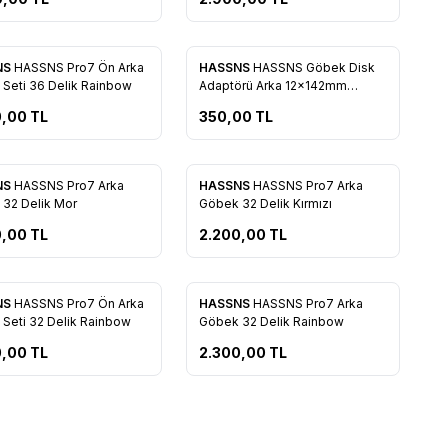
NS
HASSNS Pro7 Ön Arka
HASSNS
HASSNS Göbek Disk
rilere Ekle
Favorilere Ekle
Seti 36 Delik Rainbow
Adaptörü Arka 12x142mm
148mm Dönüştürmesine sağlar
0,00
TL
350,00
TL
Boost
NS
HASSNS Pro7 Arka
HASSNS
HASSNS Pro7 Arka
rilere Ekle
Favorilere Ekle
32 Delik Mor
Göbek 32 Delik Kırmızı
0,00
TL
2.200,00
TL
NS
HASSNS Pro7 Ön Arka
HASSNS
HASSNS Pro7 Arka
rilere Ekle
Favorilere Ekle
Seti 32 Delik Rainbow
Göbek 32 Delik Rainbow
0,00
TL
2.300,00
TL