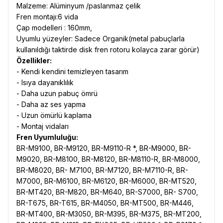
Malzeme: Alüminyum /paslanmaz çelik
Fren montajı:6 vida
Çap modelleri : 160mm,
Uyumlu yüzeyler: Sadece Organik(metal pabuçlarla
kullanıldığı taktirde disk fren rotoru kolayca zarar görür)
Özellikler:
- Kendi kendini temizleyen tasarım
- Isıya dayanıklılık
- Daha uzun pabuç ömrü
- Daha az ses yapma
- Uzun ömürlü kaplama
- Montaj vidaları
Fren Uyumluluğu:
BR-M9100, BR-M9120, BR-M9110-R *, BR-M9000, BR-
M9020, BR-M8100, BR-M8120, BR-M8110-R, BR-M8000,
BR-M8020, BR- M7100, BR-M7120, BR-M7110-R, BR-
M7000, BR-M6100, BR-M6120, BR-M6000, BR-MT520,
BR-MT420, BR-M820, BR-M640, BR-S7000, BR- S700,
BR-T675, BR-T615, BR-M4050, BR-MT500, BR-M446,
BR-MT400, BR-M3050, BR-M395, BR-M375, BR-MT200,