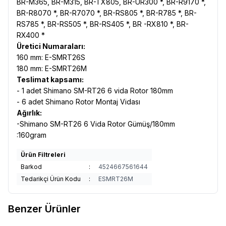
BR-M365, BR-M315, BR-TX805, BR-UR300 *, BR-R9170 *,
BR-R8070 *, BR-R7070 *, BR-RS805 *, BR-R785 *, BR-
RS785 *, BR-RS505 *, BR-RS405 *, BR -RX810 *, BR-
RX400 *
Üretici Numaraları:
160 mm: E-SMRT26S
180 mm: E-SMRT26M
Teslimat kapsamı:
- 1 adet Shimano SM-RT26 6 vida Rotor 180mm
- 6 adet Shimano Rotor Montaj Vidası
Ağırlık:
-Shimano SM-RT26 6 Vida Rotor Gümüş/180mm
:160gram
Ürün Filtreleri
Barkod
:
4524667561644
Tedarikçi Ürün Kodu
:
ESMRT26M
Benzer Ürünler