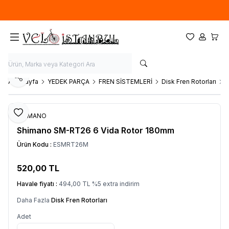
Ücretsiz kargo fırsatı -
900 TL
üzeri siparişlerde
Favorilerim
Hesabım
Sepet
Paylaş
Ana Sayfa
YEDEK PARÇA
FREN SİSTEMLERİ
Disk Fren Rotorları
S
Favoriye Ekle
SHIMANO
Shimano SM-RT26 6 Vida Rotor 180mm
Ürün Kodu :
ESMRT26M
520,00
TL
SEPETE EKLE
Havale fiyatı :
494,00
TL
%
5
extra indirim
Daha Fazla
Disk Fren Rotorları
Adet