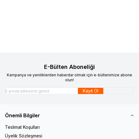
SHIMANO
Shimano Ultegra RT-
SHIMANO
Shimano SM-RT70
Favorilere Ekle
Favorilere Ekle
CL700 IceTech Center Lock
IceTech Center Lock Rotor
Rotor 140mm (internal )
2.700,00
TL
160mm(105/GRX/SLX)
2.100,00
TL
Sepete Ekle
Sepete Ekle
E-Bülten Aboneliği
Kampanya ve yeniliklerden haberdar olmak için e-bültenimize abone
olun!
Kayıt Ol
Önemli Bilgiler
Teslimat Koşulları
Üyelik Sözleşmesi