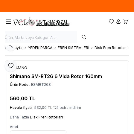
Ücretsiz kargo fırsatı -
900 TL
üzeri siparişlerde
Favorilerim
Hesabım
Sepet
Paylaş
Ana Sayfa
YEDEK PARÇA
FREN SİSTEMLERİ
Disk Fren Rotorları
S
Favoriye Ekle
SHIMANO
Shimano SM-RT26 6 Vida Rotor 160mm
Ürün Kodu :
ESMRT26S
560,00
TL
SEPETE EKLE
Havale fiyatı :
532,00
TL
%
5
extra indirim
Daha Fazla
Disk Fren Rotorları
Adet