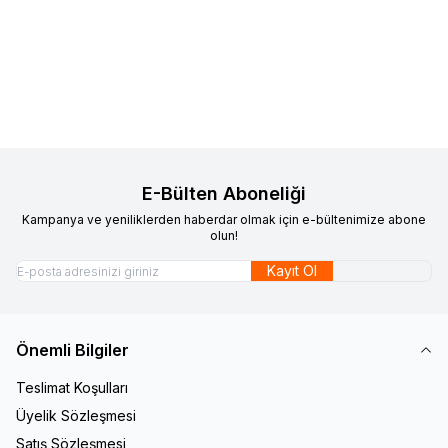
Favorilere Ekle
Favorilere Ekle
CL700 IceTech Center Lock
IceTech Center Lock Rotor
Rotor 140mm (internal )
2.700,00
TL
160mm(105/GRX/SLX)
2.100,00
TL
Sepete Ekle
Sepete Ekle
E-Bülten Aboneliği
Kampanya ve yeniliklerden haberdar olmak için e-bültenimize abone
olun!
Kayıt Ol
Önemli Bilgiler
Teslimat Koşulları
Üyelik Sözleşmesi
Satış Sözleşmesi