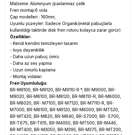
Malzeme: Alüminyum /paslanmaz çelik
Fren montajı:6 vida
Çap modelleri : 160mm,
Uyumlu yüzeyler: Sadece Organik(metal pabuçlarla
kullanıldığı taktirde disk fren rotoru kolayca zarar görür)
Özellikler:
- Kendi kendini temizleyen tasarım
- Isıya dayanıklılık
- Daha uzun pabuç ömrü
- Daha az ses yapma
- Uzun ömürlü kaplama
- Montaj vidaları
Fren Uyumluluğu:
BR-M9100, BR-M9120, BR-M9110-R *, BR-M9000, BR-
M9020, BR-M8100, BR-M8120, BR-M8110-R, BR-M8000,
BR-M8020, BR- M7100, BR-M7120, BR-M7110-R, BR-
M7000, BR-M6100, BR-M6120, BR-M6000, BR-MT520,
BR-MT420, BR-M820, BR-M640, BR-S7000, BR- S700,
BR-T675, BR-T615, BR-M4050, BR-MT500, BR-M446,
BR-MT400, BR-M3050, BR-M395, BR-M375, BR-MT200,