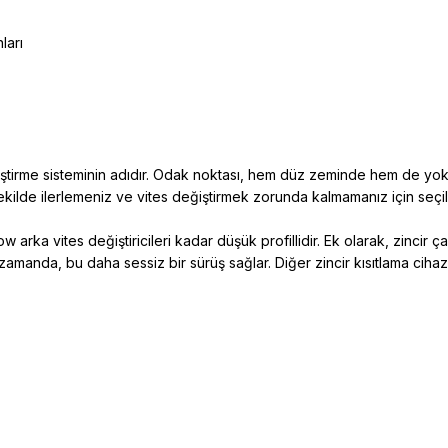
ları
ğiştirme sisteminin adıdır. Odak noktası, hem düz zeminde hem de yok
r şekilde ilerlemeniz ve vites değiştirmek zorunda kalmamanız için seçilm
 arka vites değiştiricileri kadar düşük profillidir. Ek olarak, zinci
zamanda, bu daha sessiz bir sürüş sağlar. Diğer zincir kısıtlama cihazla