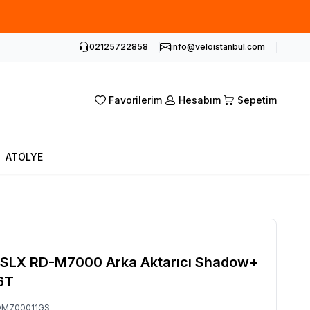
02125722858
info@veloistanbul.com
Favorilerim
Hesabım
Sepetim
ATÖLYE
SLX RD-M7000 Arka Aktarıcı Shadow+
6T
DM700011GS