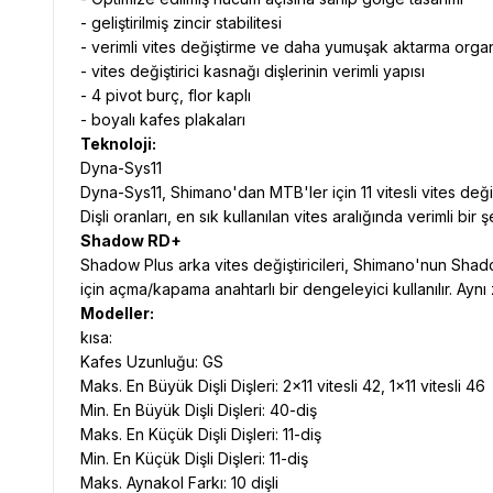
- geliştirilmiş zincir stabilitesi
- verimli vites değiştirme ve daha yumuşak aktarma organ
- vites değiştirici kasnağı dişlerinin verimli yapısı
- 4 pivot burç, flor kaplı
- boyalı kafes plakaları
Teknoloji:
Dyna-Sys11
Dyna-Sys11, Shimano'dan MTB'ler için 11 vitesli vites de
Dişli oranları, en sık kullanılan vites aralığında verimli bi
Shadow RD+
Shadow Plus arka vites değiştiricileri, Shimano'nun Shadow
için açma/kapama anahtarlı bir dengeleyici kullanılır. Aynı 
Modeller:
kısa:
Kafes Uzunluğu: GS
Maks. En Büyük Dişli Dişleri: 2x11 vitesli 42, 1x11 vitesli 46
Min. En Büyük Dişli Dişleri: 40-diş
Maks. En Küçük Dişli Dişleri: 11-diş
Min. En Küçük Dişli Dişleri: 11-diş
Maks. Aynakol Farkı: 10 dişli