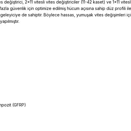
ştirici, 2x11 vitesli vites değiştiriciler (11-42 kaset) ve 1x11 vitesl
zla güvenlik için optimize edilmiş hücum açısına sahip düz profili ile 
eleyiciye de sahiptir. Böylece hassas, yumuşak vites değişimleri iç
yapılmıştır.
ompozit (GFRP)