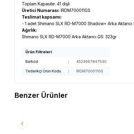
Toplam Kapasite: 41 dişli
Üretici Numarası:
IRDM700011GS
Teslimat kapsamı:
- 1 adet Shimano SLX RD-M7000 Shadow+ Arka Aktarıcı 
Ağırlık:
Shımano SLX RD-M7000 Arka Aktarıcı GS: 323gr
Ürün Filtreleri
Barkod
:
4524667847540
Tedarikçi Ürün Kodu
:
IRDM700011GS
Benzer Ürünler
SHIMANO
Shimano Tourney 6/7 Speed Rd-
SRAM
S
Favorilere Ekle
Favori
Ty300 Da Arka Aktarıcı
780,00
TL
3.000,