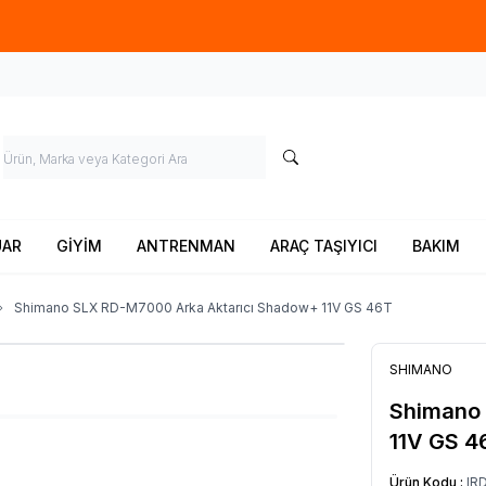
Ücretsiz kargo fırsatı -
900 TL
üzeri siparişlerde
UAR
GİYİM
ANTRENMAN
ARAÇ TAŞIYICI
BAKIM
Shimano SLX RD-M7000 Arka Aktarıcı Shadow+ 11V GS 46T
SHIMANO
Shimano 
11V GS 4
Ürün Kodu :
IR