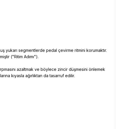
uş yukarı segmentlerde pedal çevirme ritmini korumaktır.
iştir ("Ritim Adımı").
r çarpmasını azaltmak ve böylece zincir düşmesini önlemek
rına kıyasla ağırlıktan da tasarruf edilir.