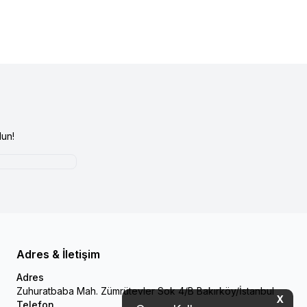
un!
Adres & İletişim
Adres
Zuhuratbaba Mah. Zümrütevler Sok 4/B Bakırköy/İstanbul
X
Telefon