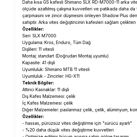
Daha kısa GS kafesli Shimano SLX RD-M7000-11 arka vites deği
ölçüde azaltılmış çalışma kuvvetleri ve patikada daha da fa
çarpmasını ve zincir düşmesini önleyen Shadow Plus deng
sahiptir. Arka vites değiştiricinin kafesleri sağlam çelikten 
Özellikler:
Seri: SLX M7000
Uygulama: Kros, Enduro, Tüm Dağ
Dişlileri: 11 vitesli
Montaj: standart (Doğrudan Montaj uyumlu)
Kapasite: 41 dişli
Uyumluluk: Shimano MTB 11 vitesli
Uyumluluk - Zincirler: HG-X11
Teknik Bilgiler:
Attırıcı Kasnaklar: 11 dişli
Dış Kafes Malzemesi: çelik
İç Kafes Malzemesi: çelik
Diğer Malzemeler: paslanmaz çelik, çelik, alüminyum, k
Özellikler:
- hassas, pürüzsüz vites değiştirme için "sürücü ayarlı"
- %20 daha düşük vites değiştirme kuvvetleri
- Optimize edilmiş hücum açısına sahip gölge tasarımı