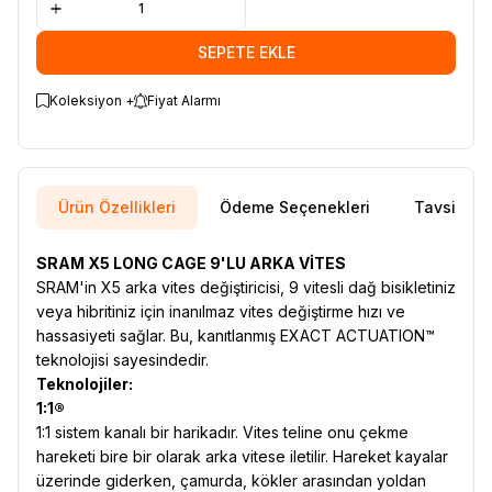
SEPETE EKLE
Koleksiyon +
Fiyat Alarmı
Ürün Özellikleri
Ödeme Seçenekleri
Tavsiye E
SRAM X5 LONG CAGE 9'LU ARKA VİTES
SRAM'in X5 arka vites değiştiricisi, 9 vitesli dağ bisikletiniz
veya hibritiniz için inanılmaz vites değiştirme hızı ve
hassasiyeti sağlar. Bu, kanıtlanmış EXACT ACTUATION™
teknolojisi sayesindedir.
Teknolojiler:
1:1®
1:1 sistem kanalı bir harikadır. Vites teline onu çekme
hareketi bire bir olarak arka vitese iletilir. Hareket kayalar
üzerinde giderken, çamurda, kökler arasından yoldan