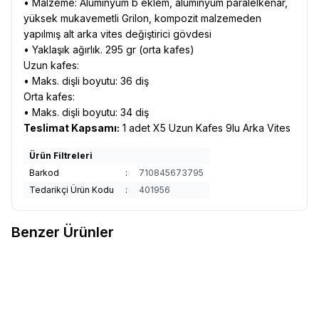
• Malzeme: Alüminyum b eklem, alüminyum paralelkenar,
yüksek mukavemetli Grilon, kompozit malzemeden
yapılmış alt arka vites değiştirici gövdesi
• Yaklaşık ağırlık. 295 gr (orta kafes)
Uzun kafes:
• Maks. dişli boyutu: 36 diş
Orta kafes:
• Maks. dişli boyutu: 34 diş
Teslimat Kapsamı:
1 adet X5 Uzun Kafes 9lu Arka Vites
Ürün Filtreleri
Barkod
:
710845673795
Tedarikçi Ürün Kodu
:
401956
Benzer Ürünler
SHIMANO
Shimano Tourney 6/7
SHIMANO
Shimano Esse RD-
Favorilere Ekle
Favorilere Ekle
Speed Rd-Ty300 Da Arka
U2000 GS Arka Vites 8 Vites
Aktarıcı
780,00
TL
45T
2.100,00
TL
Sepete Ekle
Sepete Ekle