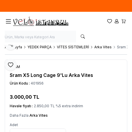
Ücretsiz kargo fırsatı -
900 TL
üzeri siparişlerde
Favorilerim
Hesabım
Sepet
Paylaş
Ana Sayfa
YEDEK PARÇA
VİTES SİSTEMLERİ
Arka Vites
Sram X5 
Favoriye Ekle
SRAM
Sram X5 Long Cage 9'Lu Arka Vites
Ürün Kodu :
401956
3.000,00
TL
SEPETE EKLE
Havale fiyatı :
2.850,00
TL
%
5
extra indirim
Daha Fazla
Arka Vites
Adet