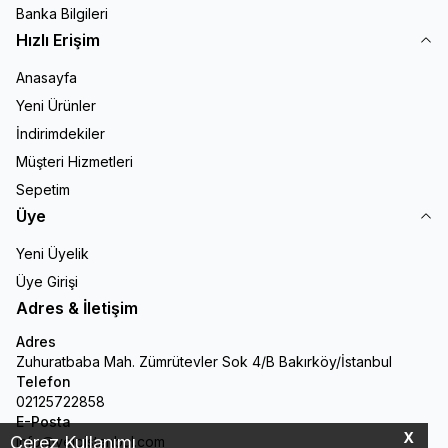
Banka Bilgileri
Hızlı Erişim
Anasayfa
Yeni Ürünler
İndirimdekiler
Müşteri Hizmetleri
Sepetim
Üye
Yeni Üyelik
Üye Girişi
Adres & İletişim
Adres
Zuhuratbaba Mah. Zümrütevler Sok 4/B Bakırköy/İstanbul
Telefon
02125722858
E-Posta
X
Çerez Kullanımı
info@veloistanbul.com