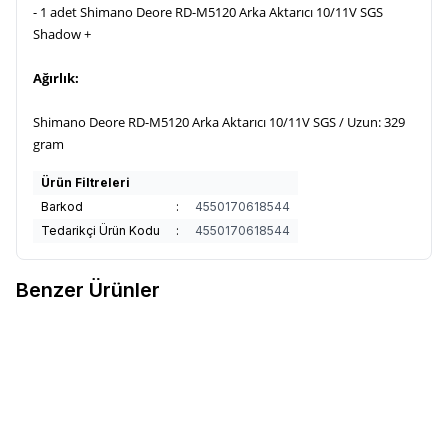
- 1 adet Shimano Deore RD-M5120 Arka Aktarıcı 10/11V SGS
Shadow +
Ağırlık:
Shimano Deore RD-M5120 Arka Aktarıcı 10/11V SGS / Uzun: 329
gram
Ürün Filtreleri
Barkod
:
4550170618544
Tedarikçi Ürün Kodu
:
4550170618544
Benzer Ürünler
SHIMANO
Shimano Tourney 6/7
SRAM
Sram X5 Long Cage 9'Lu
Favorilere Ekle
Favorilere Ekle
Speed Rd-Ty300 Da Arka
Arka Vites
Aktarıcı
780,00
TL
3.000,00
TL
Sepete Ekle
Sepete Ekle