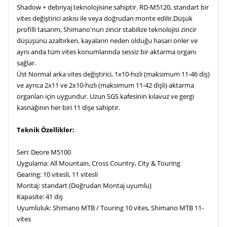
Shadow + debriyaj teknolojisine sahiptir. RD-M5120, standart bir
vites değiştirici askısı ile veya doğrudan monte edilir.Düşük
profilli tasarım, Shimano'nun zincir stabilize teknolojisi zincir
düşüşünü azaltırken, kayaların neden olduğu hasarı önler ve
aynı anda tüm vites konumlarında sessiz bir aktarma organı
sağlar.
Üst Normal arka vites değiştirici, 1x10-hızlı (maksimum 11-46 diş)
ve ayrıca 2x11 ve 2x10-hızlı (maksimum 11-42 dişli) aktarma
organları için uygundur. Uzun SGS kafesinin kılavuz ve gergi
kasnağının her biri 11 dişe sahiptir.
Teknik Özellikler:
Seri: Deore M5100
Uygulama: All Mountain, Cross Country, City & Touring
Gearing: 10 vitesli, 11 vitesli
Montaj: standart (Doğrudan Montaj uyumlu)
Kapasite: 41 diş
Uyumluluk: Shimano MTB / Touring 10 vites, Shimano MTB 11-
vites