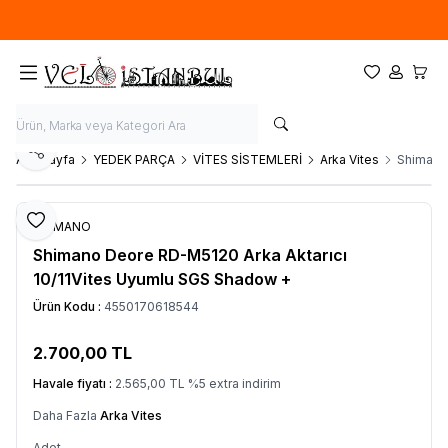
Ücretsiz kargo fırsatı -
900 TL
üzeri siparişlerde
Favorilerim
Hesabım
Sepet
Paylaş
Ana Sayfa
YEDEK PARÇA
VİTES SİSTEMLERİ
Arka Vites
Shimano 
Favoriye Ekle
SHIMANO
Shimano Deore RD-M5120 Arka Aktarıcı
10/11Vites Uyumlu SGS Shadow +
Ürün Kodu :
4550170618544
2.700,00
TL
SEPETE EKLE
Havale fiyatı :
2.565,00
TL
%
5
extra indirim
Daha Fazla
Arka Vites
Adet