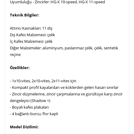
Uyumluluğu - Zincirler: HG-X 10-speed, HG-X 11-speed
Teknik Bilgiler:
Attırıcı Kasnakları: 11 diş
Dış Kafes Malzemesi: çelik
İç Kafes Malzemesi: çelik
Diğer Malzemeler: alüminyum, paslanmaz çelik, çelik, sentetik
reçine
Özellikler:
- 1x10-vites, 2x10-vites, 2x11-vites için
- Kompakt profil kayalardan ve köklerden gelen hasarı sınırlar
- Zincir düşmelerine, zincir çarpmalarına ve gürültüye karşı zincir
dengeleyici (Shadow +)
- Boyalı kafes plakaları
- 4 bağlantı burcu, flor kaplı
Model Dizilimi: