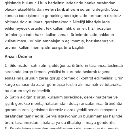
girişimde bulunur. Ürün bedelinin iadesinde banka tarafından
olacak aksaklıklardan
veloistanbul.com
sorumlu değildir. Söz
konusu iade işleminin gerçekleşmesi için iade formunun eksiksiz
biçimde doldurulması gerekmektedir. Niteliği itibariyle iade
edilemeyecek ürünler; tek kullanımlık ürünler, hızlı bozulan
ürünler için iade hakkı kullanılamaz, ürünlerde iade hakkının
kullanılması, ürünün ambalajının açılmamış, bozulmamış ve
ürünün kullanılmamış olması şartına bağlıdır.
Arızalı Ürünler
1- Sitemizden satın almış olduğunuz ürünlerin tarafınıza teslimatı
sırasında kargo firması yetkilisi huzurunda açılarak taşıma
esnasında ürünün zarar görüp görmediği kontrol edilmelidir. Ürün
kargo esnasında zarar görmüşse teslim alınmamalı ve tutanakla
bu durum teyit edilmelidir.
2- Satın aldığınız ürün, kullanım sürecinde, gerek malzeme ve
işçilik gerekse montaj hatalarından dolayı arızalanırsa, ürününüz
garanti süresi içerisinde ücretsiz olarak yetkili servis istasyonu
tarafından tamir edilir. Servis istasyonunun bulunmaması halinde,
ürün, tarafımızdan, imalatçı ya da ithalatçı firmaya gönderilir.
3- Servis istasyonundan gerekli raporu aldıysanız ya da, servis