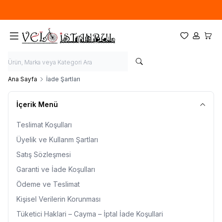
Ücretsiz kargo fırsatı -
900 TL
üzeri siparişlerde
Favorilerim
Hesabım
Sepet
Ana Sayfa
İade Şartları
İçerik Menü
Teslimat Koşulları
Üyelik ve Kullanm Şartları
Satış Sözleşmesi
Garanti ve İade Koşulları
Ödeme ve Teslimat
Kişisel Verilerin Korunması
Tüketici Haklari – Cayma – İptal İade Koşullari