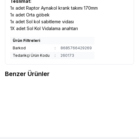
Teslimat:
1x adet Raptor Aynakol krank takımı 170mm
1x adet Orta göbek
1x adet Sol kol sabitleme vidası
1X adet Sol Kol Vidalama anahtarı
Ürün Filtreleri
Barkod
:
8685766429269
Tedarikçi Ürün Kodu
:
260173
Benzer Ürünler
SHIMANO
Shimano FC-TY501
Campagnolo
Campagnolo SR
Favorilere Ekle
Favorilere Ekle
Aynakol 3x7X8V Siyah
13s Aynakol - 170 mm
28/38/48T 175mm
1.700,00
TL
42.120,00
TL
Sepete Ekle
Sepete Ekle