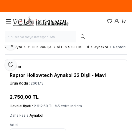
Ücretsiz kargo fırsatı -
900 TL
üzeri siparişlerde
Favorilerim
Hesabım
Sepet
Paylaş
Ana Sayfa
YEDEK PARÇA
VİTES SİSTEMLERİ
Aynakol
Raptor Hol
Favoriye Ekle
Raptor
Raptor Hollowtech Aynakol 32 Dişli - Mavi
Ürün Kodu :
260173
2.750,00
TL
SEPETE EKLE
Havale fiyatı :
2.612,50
TL
%
5
extra indirim
Daha Fazla
Aynakol
Adet