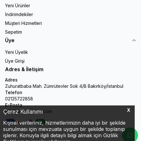
Yeni Ürünler
İndirimdekiler
Müşteri Hizmetleri
Sepetim
Üye
Yeni Üyelik
Üye Girişi
Adres & İletişim
Adres
Zuhuratbaba Mah. Zümrütevler Sok 4/B Bakırköy/İstanbul
Telefon
02125722858
E-Posta
X
Çerez Kullanımı
info@veloistanbul.com
Kişisel verileriniz, hizmetlerimizin daha iyi bir şekilde
Facebook
Youtube
Instagram
WhatsApp
sunulması için mevzuata uygun bir şekilde toplanıp
işlenir. Konuyla ilgili detaylı bilgi almak için Gizlilik