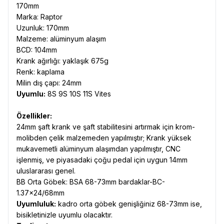
170mm
Marka: Raptor
Uzunluk: 170mm
Malzeme: alüminyum alaşım
BCD: 104mm
Krank ağırlığı: yaklaşık 675g
Renk: kaplama
Milin dış çapı: 24mm
Uyumlu:
8S 9S 10S 11S Vites
Özellikler:
24mm şaft krank ve şaft stabilitesini artırmak için krom-
molibden çelik malzemeden yapılmıştır; Krank yüksek
mukavemetli alüminyum alaşımdan yapılmıştır, CNC
işlenmiş, ve piyasadaki çoğu pedal için uygun 14mm
uluslararası genel.
BB Orta Göbek: BSA 68-73mm bardaklar-BC-
1.37x24/68mm
Uyumluluk:
kadro orta göbek genişliğiniz 68-73mm ise,
bisikletinizle uyumlu olacaktır.