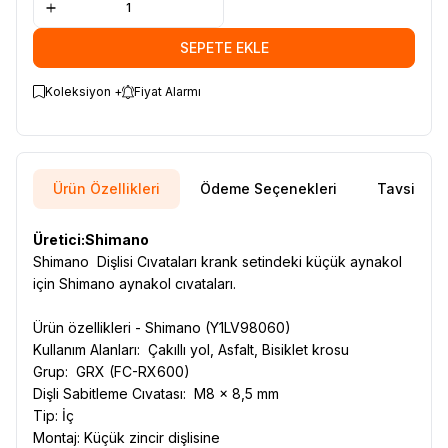
SEPETE EKLE
Koleksiyon +
Fiyat Alarmı
Ürün Özellikleri
Ödeme Seçenekleri
Tavsiye E
Üretici:Shimano
Shimano Dişlisi Cıvataları krank setindeki küçük aynakol
için Shimano aynakol cıvataları.
Ürün özellikleri - Shimano (Y1LV98060)
Kullanım Alanları: Çakıllı yol, Asfalt, Bisiklet krosu
Grup: GRX (FC-RX600)
Dişli Sabitleme Cıvatası: M8 x 8,5 mm
Tip: İç
Montaj: Küçük zincir dişlisine