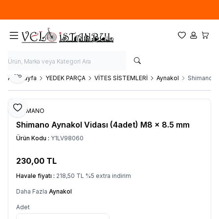
Ücretsiz kargo fırsatı -
900 TL
üzeri siparişlerde
Favorilerim
Hesabım
Sepet
Paylaş
Ana Sayfa
YEDEK PARÇA
VİTES SİSTEMLERİ
Aynakol
Shimano Ay
Favoriye Ekle
SHIMANO
Shimano Aynakol Vidası (4adet) M8 x 8.5 mm
Ürün Kodu :
Y1LV98060
230,00
TL
SEPETE EKLE
Havale fiyatı :
218,50
TL
%
5
extra indirim
Daha Fazla
Aynakol
Adet