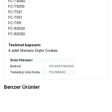
FC-T4060
FC-T6010
FC-T521
FC-T551
FC-T611
FC-R3030
FC-R2030
Teslimat kapsamı
4 adet Shimano Dişlisi Cıvatası
Ürün Filtreleri
Barkod
:
4524667584469
Tedarikçi Ürün Kodu
:
Y1LV98060
Benzer Ürünler
SHIMANO
Shimano FC-TY501
Campagnolo
Campagnolo SR
Favorilere Ekle
Favorilere Ekle
Aynakol 3x7X8V Siyah
13s Aynakol - 170 mm
28/38/48T 175mm
1.700,00
TL
42.900,00
TL