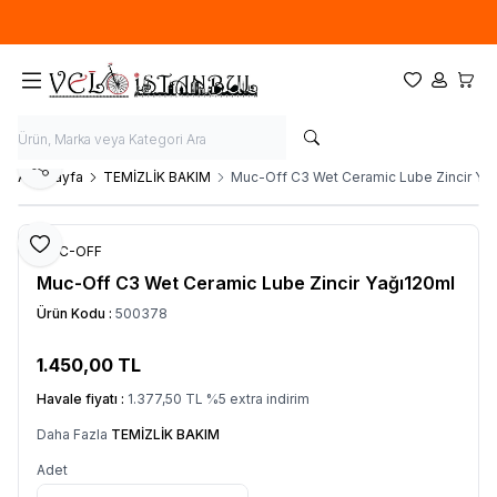
Ücretsiz kargo fırsatı -
900 TL
üzeri siparişlerde
Favorilerim
Hesabım
Sepet
Paylaş
Ana Sayfa
TEMİZLİK BAKIM
Muc-Off C3 Wet Ceramic Lube Zincir Ya
Favoriye Ekle
MUC-OFF
Muc-Off C3 Wet Ceramic Lube Zincir Yağı120ml
Ürün Kodu :
500378
1.450,00
TL
SEPETE EKLE
Havale fiyatı :
1.377,50
TL
%
5
extra indirim
Daha Fazla
TEMİZLİK BAKIM
Adet