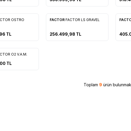
ACTOR OSTRO
FACTOR
FACTOR LS GRAVEL
FACT
re Ekle
Favorilere Ekle
Favo
,96
TL
256.499,98
TL
405.
CTOR O2 V.A.M.
re Ekle
,00
TL
Toplam
9
ürün bulunmakt