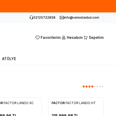
02125722858
info@veloistanbul.com
Favorilerim
Hesabım
Sepetim
ATÖLYE
OR
FACTOR LANDO XC
FACTOR
FACTOR LANDO HT
rilere Ekle
Favorilere Ekle
499,96
TL
215.999,98
TL