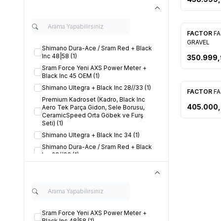
FACTOR
F
Favorile
GRAVEL
Shimano Dura-Ace / Sram Red + Black
Inc 48|58
(1)
350.999
Sram Force Yeni AXS Power Meter +
Black Inc 45 OEM
(1)
Shimano Ultegra + Black Inc 28//33
(1)
FACTOR
FA
Favorile
Premium Kadroset (Kadro, Black Inc
405.000
Aero Tek Parça Gidon, Sele Borusu,
CeramicSpeed Orta Göbek ve Furş
Seti)
(1)
Shimano Ultegra + Black Inc 34
(1)
Shimano Dura-Ace / Sram Red + Black
Inc 28//33
(1)
Icon Blue
(1)
Sram Red Power Meter + Black Inc 34
(1)
Nimbus Grey
(1)
Onyx Black
(1)
Sram Force Yeni AXS Power Meter +
Black Inc 48|58
(1)