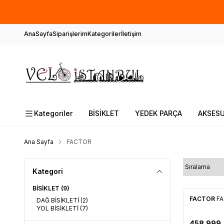
AnaSayfa
Siparişlerim
Kategoriler
İletişim
Kategoriler
BİSİKLET
YEDEK PARÇA
AKSES
Ana Sayfa
FACTOR
Kategori
BİSİKLET
(9)
FACTOR
F
DAĞ BİSİKLETİ
(2)
Favorile
YOL BİSİKLETİ
(7)
458.999