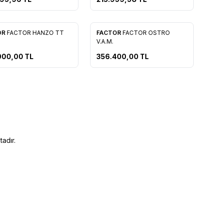
OR
FACTOR HANZO TT
FACTOR
FACTOR OSTRO
rilere Ekle
Favorilere Ekle
V.A.M.
000,00
TL
356.400,00
TL
adır.