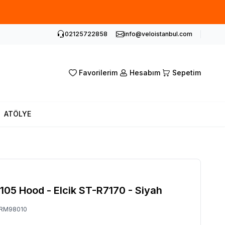
02125722858
info@veloistanbul.com
Favorilerim
Hesabım
Sepetim
ATÖLYE
105 Hood - Elcik ST-R7170 - Siyah
RM98010