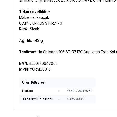
Shimano Orijinal kauçuk Elcik , 105 ST-R7170 fren kontrol koll
Teknik özellikler:
Malzeme: kauçuk
Uyumluluk: 105 ST-R7170
Renk: Siyah
Ağırlık
: : 49 g
Teslimat
: 1x Shimano 105 ST-R7170 Grip vites Fren Kolu
EAN
: 4550170647063
MPN
: Y0RM98010
Ürün Filtreleri
Barkod
:
4550170647063
Tedarikçi Ürün Kodu
:
Y0RM98010