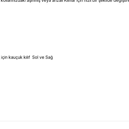
arınızdaki aşınmış veya arızalı Kılıflar için hızlı bir şekilde değiştireb
 için kauçuk kılıf Sol ve Sağ