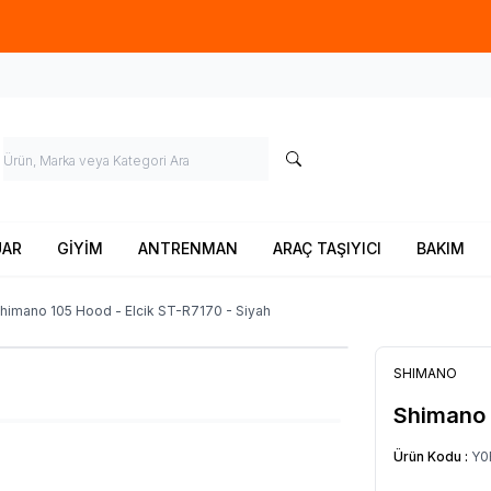
Ücretsiz kargo fırsatı -
900 TL
üzeri siparişlerde
UAR
GİYİM
ANTRENMAN
ARAÇ TAŞIYICI
BAKIM
himano 105 Hood - Elcik ST-R7170 - Siyah
SHIMANO
Shimano 
Ürün Kodu :
Y0