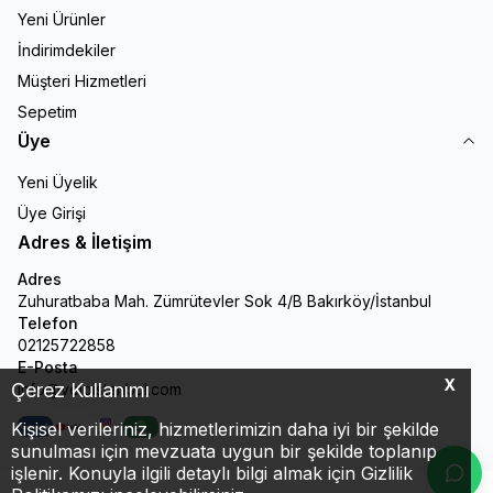
Yeni Ürünler
İndirimdekiler
Müşteri Hizmetleri
Sepetim
Üye
Yeni Üyelik
Üye Girişi
Adres & İletişim
Adres
Zuhuratbaba Mah. Zümrütevler Sok 4/B Bakırköy/İstanbul
Telefon
02125722858
E-Posta
X
Çerez Kullanımı
info@veloistanbul.com
Kişisel verileriniz, hizmetlerimizin daha iyi bir şekilde
Facebook
Youtube
Instagram
WhatsApp
sunulması için mevzuata uygun bir şekilde toplanıp
işlenir. Konuyla ilgili detaylı bilgi almak için Gizlilik