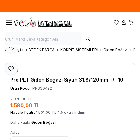
Ücretsiz kargo fırsatı -
900 TL
üzeri siparişlerde
Favorilerim
Hesabım
Sepet
Paylaş
Ana Sayfa
YEDEK PARÇA
KOKPİT SİSTEMLERİ
Gidon Boğazı
Pro
Favoriye Ekle
PRO
Pro PLT Gidon Boğazı Siyah 31.8/120mm +/- 10
Ürün Kodu :
PRSS0422
2.020,00
TL
SEPETE EKLE
1.580,00
TL
Havale fiyatı :
1.501,00
TL
%
5
extra indirim
Daha Fazla
Gidon Boğazı
Adet