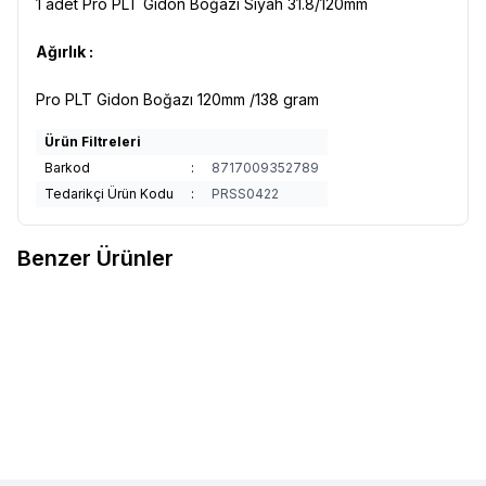
1 adet Pro PLT Gidon Boğazı Siyah 31.8/120mm
Ağırlık :
Pro PLT Gidon Boğazı 120mm /138 gram
Ürün Filtreleri
Barkod
:
8717009352789
Tedarikçi Ürün Kodu
:
PRSS0422
Benzer Ürünler
LUNJE
Lunje Bisiklet Boğazı
LUNJE
Lunje Bisiklet Boğazı
Favorilere Ekle
Favorilere Ekle
31.8mm Siyah - Kırmızı
31.8mm Rainbow
800,00
TL
980,00
TL
Sepete Ekle
Sepete Ekle