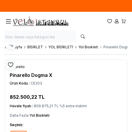
Ücretsiz kargo fırsatı -
900 TL
üzeri siparişlerde
Favorilerim
Hesabım
Sepet
Paylaş
Ana Sayfa
BİSİKLET
YOL BİSİKLETİ
Yol Bisikleti
Pinarello Dogma
Favoriye Ekle
Pinarello
Pinarello Dogma X
Ürün Kodu :
CE203
852.500,22
TL
SEPETE EKLE
Havale fiyatı :
809.875,21
TL
%
5
extra indirim
Daha Fazla
Yol Bisikleti
Seçiniz: