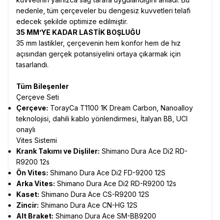
nedenle, tüm çerçeveler bu dengesiz kuvvetleri telafi
edecek şekilde optimize edilmiştir.
35 MM’YE KADAR LASTİK BOŞLUĞU
35 mm lastikler, çerçevenin hem konfor hem de hız
açısından gerçek potansiyelini ortaya çıkarmak için
tasarlandı.
Tüm Bileşenler
Çerçeve Seti
Çerçeve:
TorayCa T1100 1K Dream Carbon, Nanoalloy
teknolojisi, dahili kablo yönlendirmesi, İtalyan BB, UCI
onaylı
Vites Sistemi
Krank Takımı ve Dişliler:
Shimano Dura Ace Di2 RD-
R9200 12s
Ön Vites:
Shimano Dura Ace Di2 FD-9200 12S
Arka Vites:
Shimano Dura Ace Di2 RD-R9200 12s
Kaset:
Shimano Dura Ace CS-R9200 12S
Zincir:
Shimano Dura Ace CN-HG 12S
Alt Braket:
Shimano Dura Ace SM-BB9200