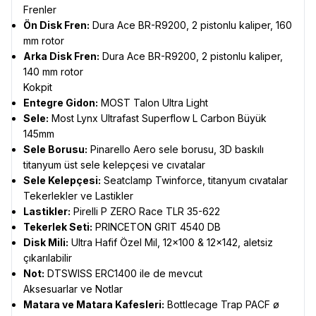
Frenler
Ön Disk Fren:
Dura Ace BR-R9200, 2 pistonlu kaliper, 160
mm rotor
Arka Disk Fren:
Dura Ace BR-R9200, 2 pistonlu kaliper,
140 mm rotor
Kokpit
Entegre Gidon:
MOST Talon Ultra Light
Sele:
Most Lynx Ultrafast Superflow L Carbon Büyük
145mm
Sele Borusu:
Pinarello Aero sele borusu, 3D baskılı
titanyum üst sele kelepçesi ve cıvatalar
Sele Kelepçesi:
Seatclamp Twinforce, titanyum cıvatalar
Tekerlekler ve Lastikler
Lastikler:
Pirelli P ZERO Race TLR 35-622
Tekerlek Seti:
PRINCETON GRIT 4540 DB
Disk Mili:
Ultra Hafif Özel Mil, 12x100 & 12x142, aletsiz
çıkarılabilir
Not:
DTSWISS ERC1400 ile de mevcut
Aksesuarlar ve Notlar
Matara ve Matara Kafesleri:
Bottlecage Trap PACF ø