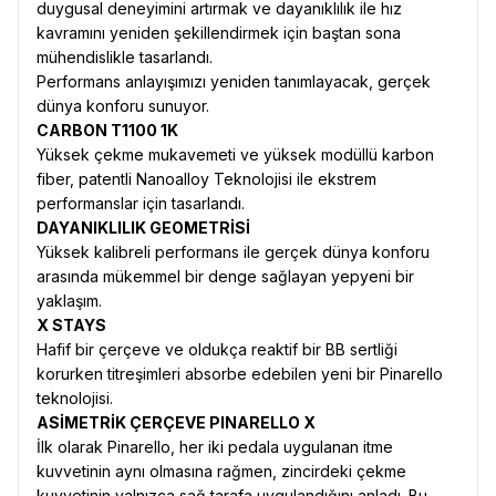
duygusal deneyimini artırmak ve dayanıklılık ile hız
kavramını yeniden şekillendirmek için baştan sona
mühendislikle tasarlandı.
Performans anlayışımızı yeniden tanımlayacak, gerçek
dünya konforu sunuyor.
CARBON T1100 1K
Yüksek çekme mukavemeti ve yüksek modüllü karbon
fiber, patentli Nanoalloy Teknolojisi ile ekstrem
performanslar için tasarlandı.
DAYANIKLILIK GEOMETRİSİ
Yüksek kalibreli performans ile gerçek dünya konforu
arasında mükemmel bir denge sağlayan yepyeni bir
yaklaşım.
X STAYS
Hafif bir çerçeve ve oldukça reaktif bir BB sertliği
korurken titreşimleri absorbe edebilen yeni bir Pinarello
teknolojisi.
ASİMETRİK ÇERÇEVE PINARELLO X
İlk olarak Pinarello, her iki pedala uygulanan itme
kuvvetinin aynı olmasına rağmen, zincirdeki çekme
kuvvetinin yalnızca sağ tarafa uygulandığını anladı. Bu