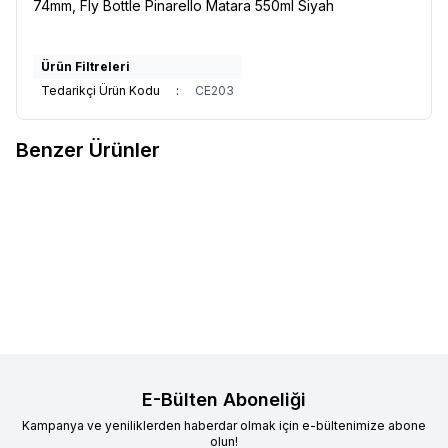
74mm, Fly Bottle Pinarello Matara 550ml Siyah
Ürün Filtreleri
Tedarikçi Ürün Kodu
:
CE203
Benzer Ürünler
BİANCHİ
Bianchi Nirone 7 Disk
Q36.5
Q36.5 TRI Skinsuit
Favorilere Ekle
Favorilere Ekle
2x12 Vites Yol - Yarış Bisikleti 52
Cm
62.250,00
TL
26.922,50
TL
Sepete Ekle
Sepete Ekle
E-Bülten Aboneliği
Kampanya ve yeniliklerden haberdar olmak için e-bültenimize abone
olun!