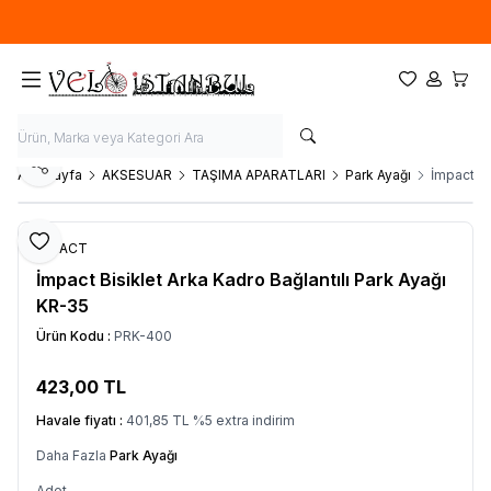
Ücretsiz kargo fırsatı -
900 TL
üzeri siparişlerde
Favorilerim
Hesabım
Sepet
Paylaş
Ana Sayfa
AKSESUAR
TAŞIMA APARATLARI
Park Ayağı
İmpact Bi
Favoriye Ekle
IMPACT
İmpact Bisiklet Arka Kadro Bağlantılı Park Ayağı
KR-35
Ürün Kodu :
PRK-400
423,00
TL
SEPETE EKLE
Havale fiyatı :
401,85
TL
%
5
extra indirim
Daha Fazla
Park Ayağı
Adet