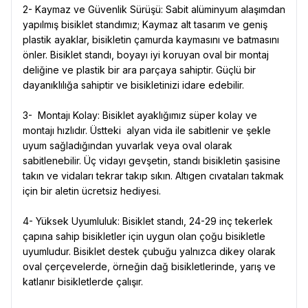
2- Kaymaz ve Güvenlik Sürüşü: Sabit alüminyum alaşımdan
yapılmış bisiklet standımız; Kaymaz alt tasarım ve geniş
plastik ayaklar, bisikletin çamurda kaymasını ve batmasını
önler. Bisiklet standı, boyayı iyi koruyan oval bir montaj
deliğine ve plastik bir ara parçaya sahiptir. Güçlü bir
dayanıklılığa sahiptir ve bisikletinizi idare edebilir.
3- Montajı Kolay: Bisiklet ayaklığımız süper kolay ve
montajı hızlıdır. Üstteki alyan vida ile sabitlenir ve şekle
uyum sağladığından yuvarlak veya oval olarak
sabitlenebilir. Üç vidayı gevşetin, standı bisikletin şasisine
takın ve vidaları tekrar takıp sıkın. Altıgen cıvataları takmak
için bir aletin ücretsiz hediyesi.
4- Yüksek Uyumluluk: Bisiklet standı, 24-29 inç tekerlek
çapına sahip bisikletler için uygun olan çoğu bisikletle
uyumludur. Bisiklet destek çubuğu yalnızca dikey olarak
oval çerçevelerde, örneğin dağ bisikletlerinde, yarış ve
katlanır bisikletlerde çalışır.