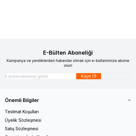
480,00
TL
670,00
TL
Sepete Ekle
Sepete Ekle
E-Bülten Aboneliği
Kampanya ve yeniliklerden haberdar olmak için e-bültenimize abone
olun!
Kayıt Ol
Önemli Bilgiler
Teslimat Koşulları
Üyelik Sözleşmesi
Satış Sözleşmesi