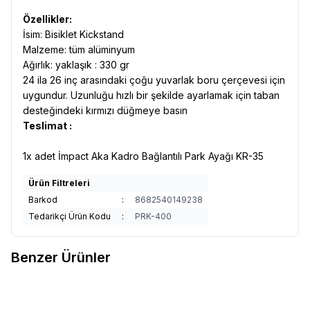
Özellikler:
İsim: Bisiklet Kickstand
Malzeme: tüm alüminyum
Ağırlık: yaklaşık : 330 gr
24 ila 26 inç arasındaki çoğu yuvarlak boru çerçevesi için
uygundur. Uzunluğu hızlı bir şekilde ayarlamak için taban
desteğindeki kırmızı düğmeye basın
Teslimat :
1x adet İmpact Aka Kadro Bağlantılı Park Ayağı KR-35
Ürün Filtreleri
Barkod
:
8682540149238
Tedarikçi Ürün Kodu
:
PRK-400
Benzer Ürünler
ZOZO
Zozo Y13 Arka Bağlantılı
Forte GT
Forte GT Aka Kadro
Favorilere Ekle
Favorilere Ekle
Park Ayağı 24-29 Jant uyumlu
Bağlantılı Park Ayağı Xbyc 6013