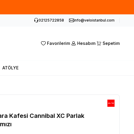
02125722858
info@veloistanbul.com
Favorilerim
Hesabım
Sepetim
ATÖLYE
ara Kafesi Cannibal XC Parlak
mızı