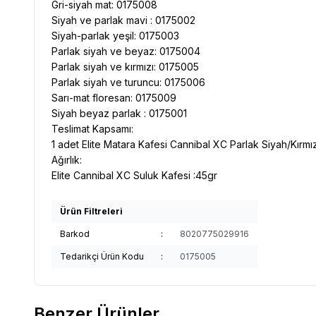
Gri-siyah mat: 0175008
Siyah ve parlak mavi : 0175002
Siyah-parlak yeşil: 0175003
Parlak siyah ve beyaz: 0175004
Parlak siyah ve kırmızı: 0175005
Parlak siyah ve turuncu: 0175006
Sarı-mat floresan: 0175009
Siyah beyaz parlak : 0175001
Teslimat Kapsamı:
1 adet Elite Matara Kafesi Cannibal XC Parlak Siyah/Kırmız
Ağırlık:
Elite Cannibal XC Suluk Kafesi :45gr
Ürün Filtreleri
Barkod
:
8020775029916
Tedarikçi Ürün Kodu
:
0175005
Benzer Ürünler