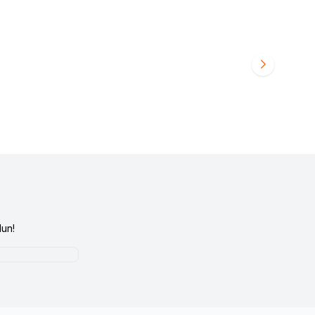
 Takma Adaptörü
ZEFAL
Zefal Pulse L2 Carbon Matara Kafesi
Favorilere Ekle
1.200,00
TL
un!