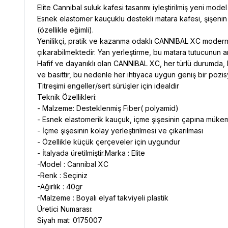
Elite Cannibal suluk kafesi tasarımı iyleştirilmiş yeni mo
Esnek elastomer kauçuklu destekli matara kafesi, şişenin 
(özellikle eğimli).
Yenilikçi, pratik ve kazanma odaklı CANNIBAL XC modern ve
çıkarabilmektedir. Yan yerleştirme, bu matara tutucunun an
Hafif ve dayanıklı olan CANNIBAL XC, her türlü durumda, h
ve basittir, bu nedenle her ihtiyaca uygun geniş bir pozisy
Titreşimi engeller/sert sürüşler için idealdir
Teknik Özellikleri:
- Malzeme: Desteklenmiş Fiber( polyamid)
- Esnek elastomerik kauçuk, içme şişesinin çapına müke
- İçme şişesinin kolay yerleştirilmesi ve çıkarılması
- Özellikle küçük çerçeveler için uygundur
- İtalyada üretilmiştir.Marka : Elite
-Model : Cannibal XC
-Renk : Seçiniz
-Ağırlık : 40gr
-Malzeme : Boyalı elyaf takviyeli plastik
Üretici Numarası:
Siyah mat: 0175007