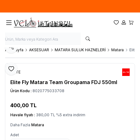
Ücretsiz kargo fırsatı -
900 TL
üzeri siparişlerde
Favorilerim
Hesabım
Sepet
Paylaş
Ana Sayfa
AKSESUAR
MATARA SULUK HAZNELERİ
Matara
Elite
Favoriye Ekle
ELİTE
Elite Fly Matara Team Groupama FDJ 550ml
Ürün Kodu :
8020775033708
400,00
TL
SEPETE EKLE
Havale fiyatı :
380,00
TL
%
5
extra indirim
Daha Fazla
Matara
Adet