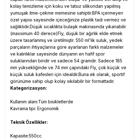
kolay temizleme için koku ve tatsız silikondan yapılmış
yumuşak itme-çekme memesine sahiptir.BPA içermeyen
özel yapısı sayesinde içeceğinize plastik tadı vermez ve
sağlıklıdır.Düşük sıcaklıkta bulaşık makinasında yıkanabilir.
(maxsimum 40 derece)Fly, düşük bir ağırlık elde etmek
üzere tasarlanmış ve üretilmiştir. 550 ml'lik suluk, yedek
parçaların ihtiyaçlarına göre ayarlanan farklı malzemeler
ve kalınlıklar sayesinde dünyanın en hafif spor
suluklarından biridir ve sadece 54 gramdır. Sadece 185
mm yüksekliğinde ve 74 mm çapındaki Fly, çok küçük ve
küçük suluk kafesleri için idealdir.Buna ek olarak, sportif
görünüme sahip olup kolay sıkılabilir bir formattadır.
Kategorizasyon:
Kullanım alanı:Tüm bisikletlerde
Kavrama t
ipi
: Ergonomik
Teknik
Özellikler
:
Kapasite:550cc