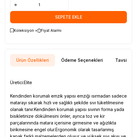
SEPETE EKLE
Koleksiyon +
Fiyat Alarmı
Ürün Özellikleri
Ödeme Seçenekleri
Tavsiye E
Üretici
:Elite
Kendinden korumalı emzik yapısı emziği ısırmadan sadece
matarayı sıkarak hızlı ve sağlıklı şekilde sıvı tüketilmesine
olanak tanır.Kendinden korumalı yapısı sıvının forma yada
bisikletinize dökülmesini önler, ayrıca toz ve kir
parçalarınında matara içerisine girmesine ve ağızlıkta
birikmesine engel olur.Ergonomik olarak tasarlanmış
kapak farklı malzemelerden oluşur ve yüksek sıvı akışı ve