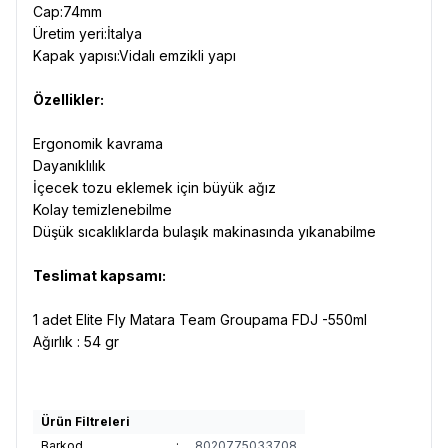
Cap:74mm
Üretim yeri:İtalya
Kapak yapısı:Vidalı emzikli yapı
Özellikler:
Ergonomik kavrama
Dayanıklılık
İçecek tozu eklemek için büyük ağız
Kolay temizlenebilme
Düşük sıcaklıklarda bulaşık makinasında yıkanabilme
Teslimat
kapsamı
:
1 adet Elite Fly Matara Team Groupama FDJ -550ml
Ağırlık : 54 gr
Ürün Filtreleri
Barkod
:
8020775033708