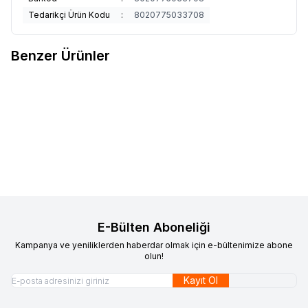
Tedarikçi Ürün Kodu
:
8020775033708
Benzer Ürünler
BİANCHİ
Bianchi Vintage
CAMELBAK
CAMELBAK Podium
Favorilere Ekle
Favorilere Ekle
Celeste Matara 500 ml
Çelik Su Şişesi .53L/18oz
780,00
TL
3.045,60
TL
Sepete Ekle
Sepete Ekle
E-Bülten Aboneliği
Kampanya ve yeniliklerden haberdar olmak için e-bültenimize abone
olun!
Kayıt Ol