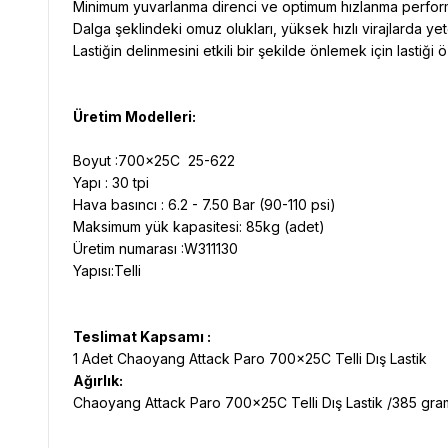
Minimum yuvarlanma direnci ve optimum hızlanma performa
Dalga şeklindeki omuz olukları, yüksek hızlı virajlarda ye
Lastiğin delinmesini etkili bir şekilde önlemek için lastiğ
Üretim Modelleri:
Boyut :700x25C 25-622
Yapı : 30 tpi
Hava basıncı : 6.2 - 7.50 Bar (90-110 psi)
Maksimum yük kapasitesi: 85kg (adet)
Üretim numarası :W311130
Yapısı:Telli
Teslimat Kapsamı :
1 Adet Chaoyang Attack Paro 700x25C Telli Dış Lastik
Ağırlık:
Chaoyang Attack Paro 700x25C Telli Dış Lastik /385 gra