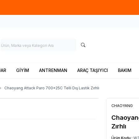
Ücretsiz kargo fırsatı -
900 TL
üzeri siparişlerde
UAR
GİYİM
ANTRENMAN
ARAÇ TAŞIYICI
BAKIM
Chaoyang Attack Paro 700x25C Telli Dış Lastik Zırhlı
CHAOYANG
Chaoyang
Zırhlı
Ürün Kodu :
W3