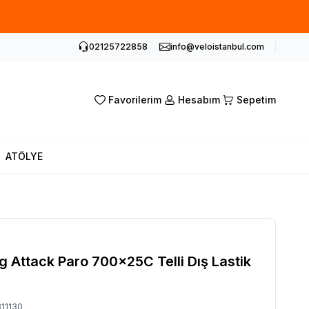
02125722858
info@veloistanbul.com
Favorilerim
Hesabım
Sepetim
ATÖLYE
 Attack Paro 700x25C Telli Dış Lastik
11130