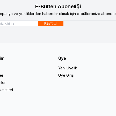
E-Bülten Aboneliği
mpanya ve yeniliklerden haberdar olmak için e-bültenimize abone ol
Kayıt Ol
şim
Üye
Yeni Üyelik
er
Üye Girişi
iler
zmetleri