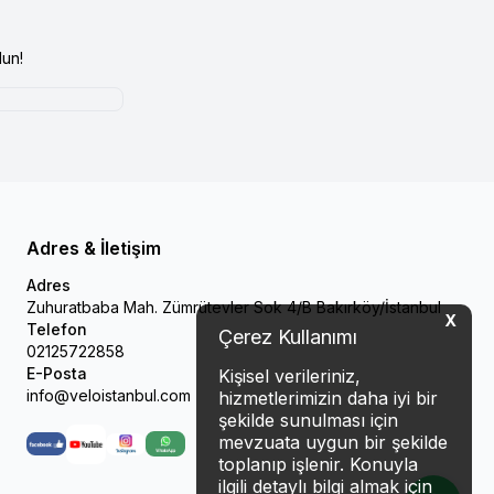
un!
Adres & İletişim
Adres
Zuhuratbaba Mah. Zümrütevler Sok 4/B Bakırköy/İstanbul
X
Telefon
Çerez Kullanımı
02125722858
E-Posta
Kişisel verileriniz,
info@veloistanbul.com
hizmetlerimizin daha iyi bir
şekilde sunulması için
mevzuata uygun bir şekilde
Facebook
Youtube
Instagram
WhatsApp
toplanıp işlenir. Konuyla
ilgili detaylı bilgi almak için