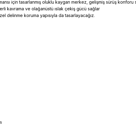
nsı için tasarlanmış oluklu kaygan merkez, gelişmiş sürüş konforu s
terli kavrama ve olağanüstü ıslak çekiş gücü sağlar
i özel delinme koruma yapısıyla da tasarlayacağız.
m