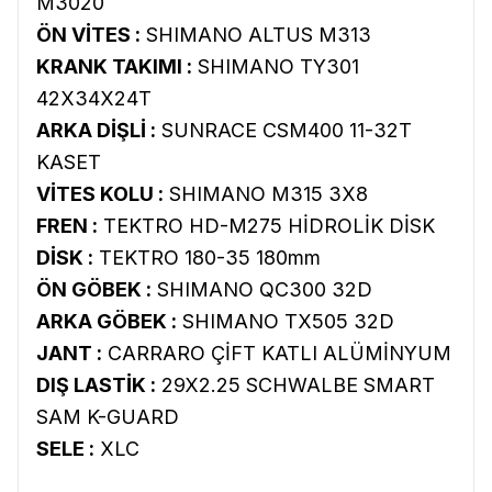
M3020
ÖN VİTES :
SHIMANO ALTUS M313
KRANK TAKIMI :
SHIMANO TY301
42X34X24T
ARKA DİŞLİ :
SUNRACE CSM400 11-32T
KASET
VİTES KOLU :
SHIMANO M315 3X8
FREN :
TEKTRO HD-M275 HİDROLİK DİSK
DİSK :
TEKTRO 180-35 180mm
ÖN GÖBEK :
SHIMANO QC300 32D
ARKA GÖBEK :
SHIMANO TX505 32D
JANT :
CARRARO ÇİFT KATLI ALÜMİNYUM
DIŞ LASTİK :
29X2.25 SCHWALBE SMART
SAM K-GUARD
SELE :
XLC