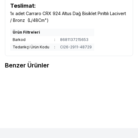
Teslimat:
1x adet Carraro CRX 924 Altus Dağ Bisiklet Pırıltılı Lacivert
/ Bronz (L/48Cm")
Ürün Filtreleri
Barkod
:
8681137215653
Tedarikçi Ürün Kodu
:
CI26-2911-48729
Benzer Ürünler
LAPİERRE
Lapierre Zesty 4.9
KRON
Kron XC 500 Hidrolik Disk
Favorilere Ekle
Favorilere Ekle
Dağ Bisikleti 1x12V Mat Turkuaz
29 Jant 2x10 Vites 17 inç Mat
(L/47cm)
112.000,00
TL
Siyah-Kırmızı
40.300,00
TL
Sepete Ekle
Sepete Ekle