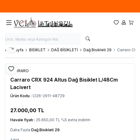
Ücretsiz kargo fırsatı -
900 TL
üzeri siparişlerde
Favorilerim
Hesabım
Sepet
Paylaş
Ana Sayfa
BİSİKLET
DAĞ BİSİKLETİ
Dağ Bisikleti 29
Carraro CRX 
Favoriye Ekle
CARRARO
Carraro CRX 924 Altus Dağ Bisiklet L/48Cm
Lacivert
Ürün Kodu :
CI26-2911-48729
27.000,00
TL
SEPETE EKLE
Havale fiyatı :
25.650,00
TL
%
5
extra indirim
Daha Fazla
Dağ Bisikleti 29
Adet