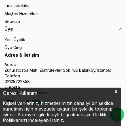
İndirimdekiler
Müşteri Hizmetleri
Sepetim
Üye
Yeni Üyelik
Üye Girişi
Adres & İletişim
Adres
Zuhuratbaba Mah. Zümrütevler Sok 4/B Bakırköy/İstanbul
Telefon
02125722858
E-Posta
X
Çerez Kullanımı
info@veloistanbul.com
Kişisel verileriniz, hizmetlerimizin daha iyi bir şekilde
Facebook
Youtube
Instagram
WhatsApp
sunulması için mevzuata uygun bir şekilde toplanıp
işlenir. Konuyla ilgili detaylı bilgi almak için Gizlilik
Politikamızı inceleyebilirsiniz.