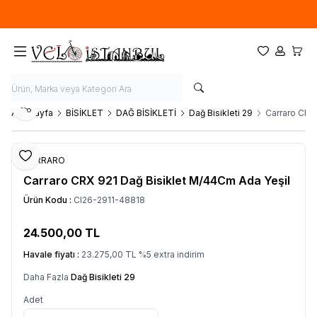
Ücretsiz kargo fırsatı -
900 TL
üzeri siparişlerde
Favorilerim
Hesabım
Sepet
Paylaş
Ana Sayfa
BİSİKLET
DAĞ BİSİKLETİ
Dağ Bisikleti 29
Carraro CRX
Favoriye Ekle
CARRARO
Carraro CRX 921 Dağ Bisiklet M/44Cm Ada Yeşil
Ürün Kodu :
CI26-2911-48818
24.500,00
TL
SEPETE EKLE
Havale fiyatı :
23.275,00
TL
%
5
extra indirim
Daha Fazla
Dağ Bisikleti 29
Adet