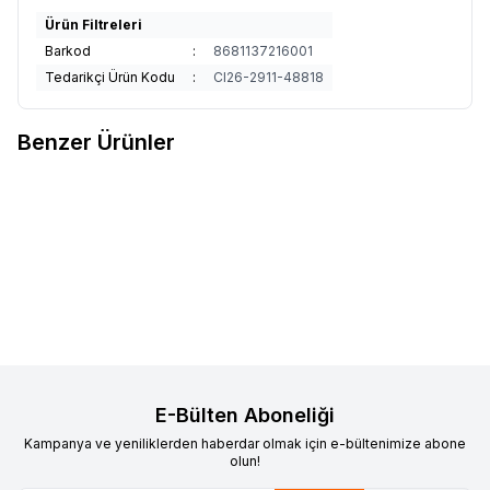
Ürün Filtreleri
Barkod
:
8681137216001
Tedarikçi Ürün Kodu
:
CI26-2911-48818
Benzer Ürünler
LAPİERRE
Lapierre Zesty 4.9
KRON
Kron XC 500 Hidrolik Disk
Favorilere Ekle
Favorilere Ekle
Dağ Bisikleti 1x12V Mat Turkuaz
29 Jant 2x10 Vites 17 inç Mat
(L/47cm)
112.000,00
TL
Siyah-Kırmızı
40.300,00
TL
Sepete Ekle
Sepete Ekle
E-Bülten Aboneliği
Kampanya ve yeniliklerden haberdar olmak için e-bültenimize abone
olun!