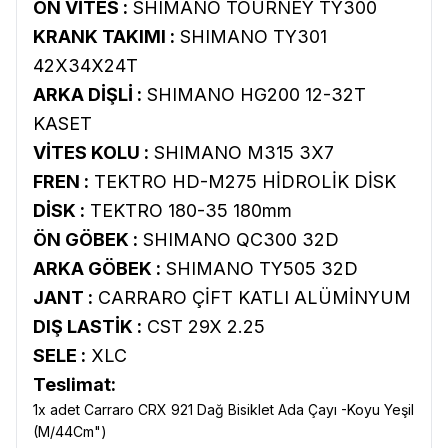
ÖN VİTES :
SHIMANO TOURNEY TY300
KRANK TAKIMI :
SHIMANO TY301
42X34X24T
ARKA DİŞLİ :
SHIMANO HG200 12-32T
KASET
VİTES KOLU :
SHIMANO M315 3X7
FREN :
TEKTRO HD-M275 HİDROLİK DİSK
DİSK :
TEKTRO 180-35 180mm
ÖN GÖBEK :
SHIMANO QC300 32D
ARKA GÖBEK :
SHIMANO TY505 32D
JANT :
CARRARO ÇİFT KATLI ALÜMİNYUM
DIŞ LASTİK :
CST 29X 2.25
SELE :
XLC
Teslimat:
1x adet Carraro CRX 921 Dağ Bisiklet Ada Çayı -Koyu Yeşil
(M/44Cm")