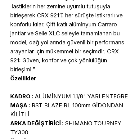
lastiklerin her zemine uyumlu tutuşuyla
birleşerek CRX 921’ü her sürüşte istikrarlı ve
konforlu kılar. Çift katlı alüminyum Carraro
jantlar ve Selle XLC seleyle tamamlanan bu
model, dağ yollarında güvenli bir performans
arayanlar için mükemmel bir seçimdir. CRX
921: Güven, konfor ve çok yönlülüğün
birleşimi.”
Özellikler
KADRO :
ALÜMİNYUM 1.1/8" YARI ENTEGRE
MAŞA :
RST BLAZE RL 100mm GİDONDAN
KİLİTLİ
ARKA DEĞİŞTİRİCİ :
SHIMANO TOURNEY
TY300