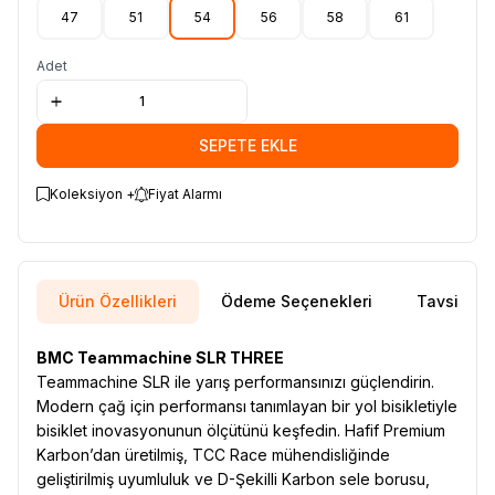
47
51
54
56
58
61
Adet
SEPETE EKLE
Koleksiyon +
Fiyat Alarmı
Ürün Özellikleri
Ödeme Seçenekleri
Tavsiye E
BMC Teammachine SLR THREE
Teammachine SLR ile yarış performansınızı güçlendirin.
Modern çağ için performansı tanımlayan bir yol bisikletiyle
bisiklet inovasyonunun ölçütünü keşfedin. Hafif Premium
Karbon’dan üretilmiş, TCC Race mühendisliğinde
geliştirilmiş uyumluluk ve D-Şekilli Karbon sele borusu,