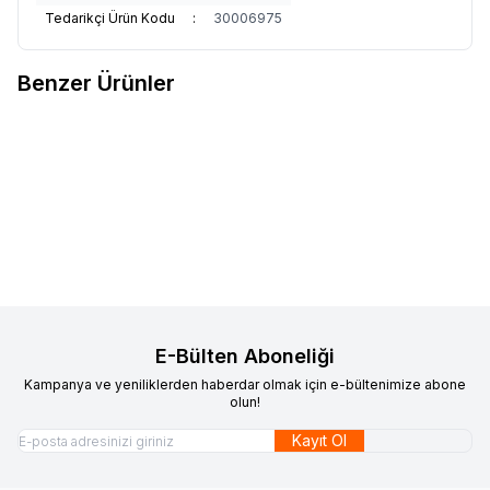
Tedarikçi Ürün Kodu
:
30006975
Benzer Ürünler
BİANCHİ
Bianchi Nirone 7 Disk
Q36.5
Q36.5 TRI Skinsuit
Favorilere Ekle
Favorilere Ekle
2x12 Vites Yol - Yarış Bisikleti 52
Cm
62.250,00
TL
26.922,50
TL
Sepete Ekle
Sepete Ekle
E-Bülten Aboneliği
Kampanya ve yeniliklerden haberdar olmak için e-bültenimize abone
olun!
Kayıt Ol