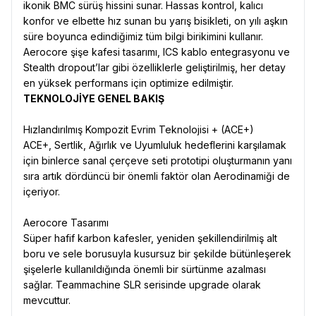
ikonik BMC sürüş hissini sunar. Hassas kontrol, kalıcı
konfor ve elbette hız sunan bu yarış bisikleti, on yılı aşkın
süre boyunca edindiğimiz tüm bilgi birikimini kullanır.
Aerocore şişe kafesi tasarımı, ICS kablo entegrasyonu ve
Stealth dropout’lar gibi özelliklerle geliştirilmiş, her detay
en yüksek performans için optimize edilmiştir.
TEKNOLOJİYE GENEL BAKIŞ
Hızlandırılmış Kompozit Evrim Teknolojisi + (ACE+)
ACE+, Sertlik, Ağırlık ve Uyumluluk hedeflerini karşılamak
için binlerce sanal çerçeve seti prototipi oluşturmanın yanı
sıra artık dördüncü bir önemli faktör olan Aerodinamiği de
içeriyor.
Aerocore Tasarımı
Süper hafif karbon kafesler, yeniden şekillendirilmiş alt
boru ve sele borusuyla kusursuz bir şekilde bütünleşerek
şişelerle kullanıldığında önemli bir sürtünme azalması
sağlar. Teammachine SLR serisinde upgrade olarak
mevcuttur.