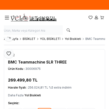
Ücretsiz kargo fırsatı -
900 TL
üzeri siparişlerde
Favorilerim
Hesabım
Sepet
Paylaş
Ana Sayfa
BİSİKLET
YOL BİSİKLETİ
Yol Bisikleti
BMC Teammachi
Favoriye Ekle
BMC
BMC Teammachine SLR THREE
Ürün Kodu :
30006975
269.499,80
TL
SEPETE EKLE
Havale fiyatı :
256.024,81
TL
%
5
extra indirim
Daha Fazla
Yol Bisikleti
Seçiniz: