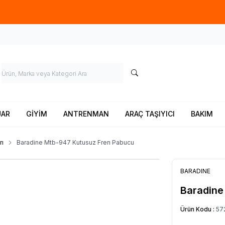
Ücretsiz kargo fırsatı -
900 TL
üzeri siparişlerde
UAR
GİYİM
ANTRENMAN
ARAÇ TAŞIYICI
BAKIM
rı
Baradine Mtb-947 Kutusuz Fren Pabucu
BARADINE
Baradine
Ürün Kodu :
57