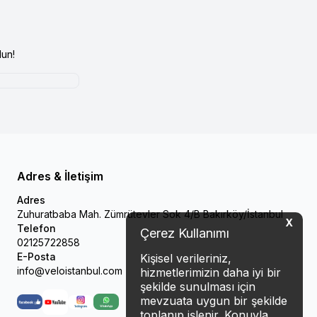
un!
Adres & İletişim
Adres
Zuhuratbaba Mah. Zümrütevler Sok 4/B Bakırköy/İstanbul
X
Telefon
Çerez Kullanımı
02125722858
E-Posta
Kişisel verileriniz,
info@veloistanbul.com
hizmetlerimizin daha iyi bir
şekilde sunulması için
mevzuata uygun bir şekilde
Facebook
Youtube
Instagram
WhatsApp
toplanıp işlenir. Konuyla