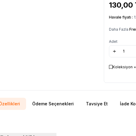
130,00
Havale fiyatı :
1
Daha Fazla
Fre
Adet
Koleksiyon +
zellikleri
Ödeme Seçenekleri
Tavsiye Et
İade Ko