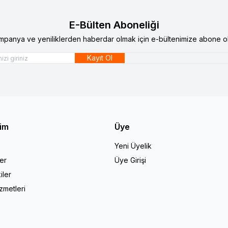
E-Bülten Aboneliği
mpanya ve yeniliklerden haberdar olmak için e-bültenimize abone ol
Kayıt Ol
şim
Üye
Yeni Üyelik
er
Üye Girişi
iler
zmetleri