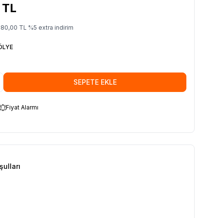
TL
380,00
TL
%
5
extra indirim
ÖLYE
SEPETE EKLE
Fiyat Alarmı
şulları