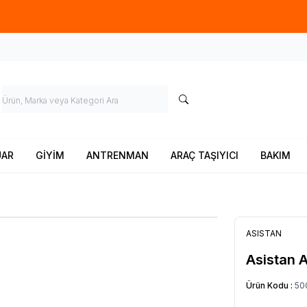
Ücretsiz kargo fırsatı -
900 TL
üzeri siparişlerde
UAR
GİYİM
ANTRENMAN
ARAÇ TAŞIYICI
BAKIM
ASISTAN
Asistan 
Ürün Kodu :
50