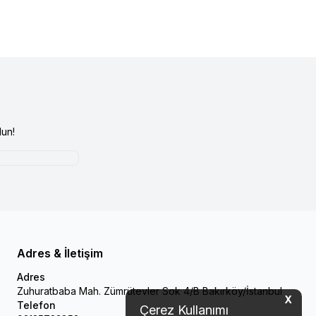
un!
Adres & İletişim
Adres
Zuhuratbaba Mah. Zümrütevler Sok 4/B Bakırköy/İstanbul
X
Telefon
Çerez Kullanımı