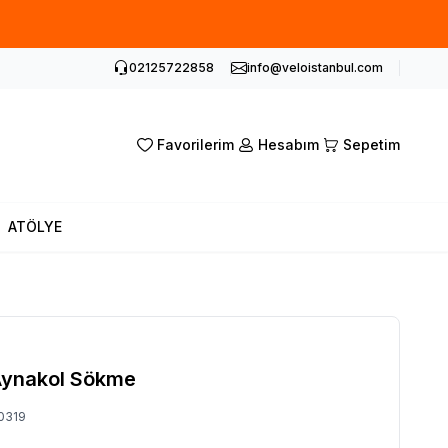
02125722858
info@veloistanbul.com
Favorilerim
Hesabım
Sepetim
ATÖLYE
Aynakol Sökme
0319