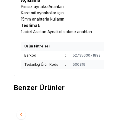
Açıklama
Pimsiz aynakolAnahtarı
Kare mil aynakollar için
15mm anahtarla kullanın
Teslimat:
1 adet Asistan Aynakol sökme anahtarı
Ürün Filtreleri
Barkod
:
5273563071892
Tedarikçi Ürün Kodu
:
500319
Benzer Ürünler
ZEFAL
Zefal Bıo Degreaser Yağ Sökücü 1 Litre
ZEFAL
Z
Favorilere Ekle
Favori
Nano Ce
850,00
TL
550,0